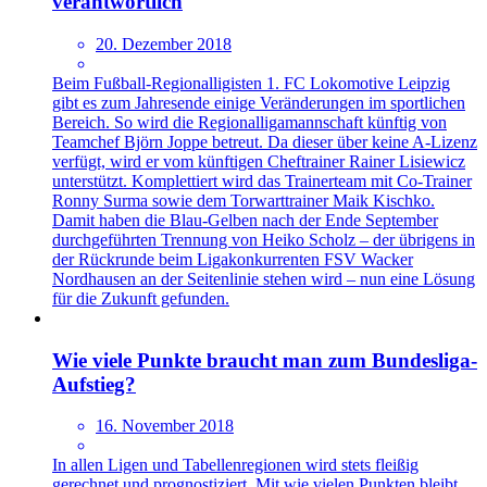
verantwortlich
20. Dezember 2018
Beim Fußball-Regionalligisten 1. FC Lokomotive Leipzig
gibt es zum Jahresende einige Veränderungen im sportlichen
Bereich. So wird die Regionalligamannschaft künftig von
Teamchef Björn Joppe betreut. Da dieser über keine A-Lizenz
verfügt, wird er vom künftigen Cheftrainer Rainer Lisiewicz
unterstützt. Komplettiert wird das Trainerteam mit Co-Trainer
Ronny Surma sowie dem Torwarttrainer Maik Kischko.
Damit haben die Blau-Gelben nach der Ende September
durchgeführten Trennung von Heiko Scholz – der übrigens in
der Rückrunde beim Ligakonkurrenten FSV Wacker
Nordhausen an der Seitenlinie stehen wird – nun eine Lösung
für die Zukunft gefunden.
Wie viele Punkte braucht man zum Bundesliga-
Aufstieg?
16. November 2018
In allen Ligen und Tabellenregionen wird stets fleißig
gerechnet und prognostiziert. Mit wie vielen Punkten bleibt