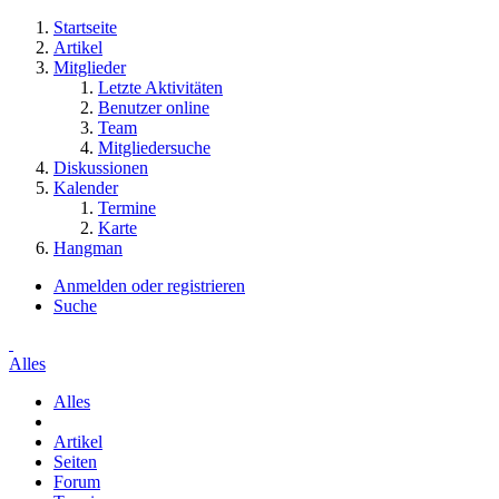
Startseite
Artikel
Mitglieder
Letzte Aktivitäten
Benutzer online
Team
Mitgliedersuche
Diskussionen
Kalender
Termine
Karte
Hangman
Anmelden oder registrieren
Suche
Alles
Alles
Artikel
Seiten
Forum