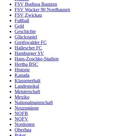
FSV Budissa Bautzen
FSV Wacker 90 Nordhausen
FSV Zwickau
Fußball
Geld
Geschichte
Glücksspiel
Greifswalder FC
Hallescher FC
Hamburger SV
Hans-Zoschke-Stadion
Hertha BSC
Historie
Kanada
Klassenerhalt
Landespokal
Meisterschaft
Mexiko
Nationalmannschaft
Neuzugänge
NOFB
NOFV
Nordosten
Oberliga
Poker