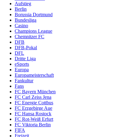
Aufstieg
Berlin
Borussia Dortmund
Bundesliga
Casino
Champions League
Chemnitzer FC
DFB
DFB-Pokal
DFL
Dritte Liga
eSports
Europa
Europameisterschaft
Fankultur
Fans
FC Bayern München
FC Carl Zeiss Jena
FC Energie Cottbus
FC Erzgebirge Aue
FC Hansa Rostock
FC Rot-Weiß Erfurt
FC Viktoria Berlin
FIFA
Freizeit