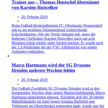
Trainer aus – Thomas Hentschel übernimmt
von Karsten Hutwelker
20. Februar 2019
Beim Fußball-Regionalligisten FC Oberlausitz Neugersdorf
gab es am gestrigen Dienstagabend weitreichende
Entscheidungen. Wie der Verein bekannt gab, muss der
bisherige Cheftrainer Karsten Hutwelker nach nur acht
Monaten schon wieder seine Sachen packen. Er wurde nach
der 1:3-Niederlage bei der VSG Altglienicke von seinen
Aufgaben entbunden.
Marco Hartmann wird der SG Dynamo
Dresden mehrere Wochen fehlen
20. Februar 2019
Der Fußball-Zweitligist SG Dynamo Dresden wird in den
kommenden Wochen ohne seinen Mannschaftskapitän Marco
Hartmann auskommen müssen. Nachdem sich der 30-jährige
Mittelfeldspieler im Spiel gegen Arminia Bielefeld eine
Verletzung im Oberschenkel zugezogen hatte, wurde nun bei