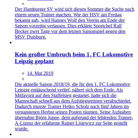
Der Hamburger SV wird sich diesen Sommer die Suche nach
einem neuen Trainer machen. Wie der HSV am Freitag
bekannt gab, wird Hannes Wolf den Verein am Ende der
Saison vorzeitig verlassen. Dies erklärte Sportchef Ralf
Becker zwei Tage vor dem letzten Saisonspiel gegen den
MSV Duisburg.
Kein großer Umbruch beim 1. FC Lokomotive
Leipzig geplant
14. Mai 2019
Die aktuelle Saison 2018/19, die für den 1. FC Lokomotive
Leipzig enttäuschend verlief, nähert sich dem Ende. Als
Mitfavorit auf den Staffelsieg gestartet, hatte sich die
Mannschaft schnell aus dem Aufstiegsrennen verabschiedet.
Dadurch musste Trainer Heiko Scholz nach fünf Jahren im
vergangenen Herbst seinen Posten räumen. Seine Aufgaben
übernahm Björn Joppe, dem aufgrund der fehlenden Trainer-
A-Lizenz der erfahrene Rainer Lisiewicz zur Seite gestellt
wurde.