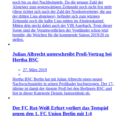
noch bis zu drei Nachholspiele. Da die genaue Zahl der
Absteiger zum gegenwärtigen Zeitpunkt noch nicht fest steht
(diese richtet sich nach der Zahl der Nordostvertreter, die aus
der dritten Liga absteigen), befindet sich zum jetzigen
Zeitpunkt noch die halbe Liga mitten im Abstiegskampf.
Mitten drin steckt dabei auch der VfB Auerbach. Trotz dieser
Sorge sind die Verantwortlichen der Vogtländer schon jetzt
bemüht, die Weichen für die kommende Saison 2019/20 zu
stellen.
Julian Albrecht unterschreibt Profi-Vertrag bei
Hertha BSC
27. März 2019
Hertha BSC Berlin hat mit Julian Albrecht einen neuen
Nachwuchsspieler in seinen Profikader hochgezogen. Der 17-
jährige ist damit der jüngste Profi bei den Berlinern BSC und
löst in dieser Kategorie Dennis Jastrzembski ab.
Der FC Rot-Weiß Erfurt verliert das Testspiel
gegen den 1. FC Union Berlin mit 1:4