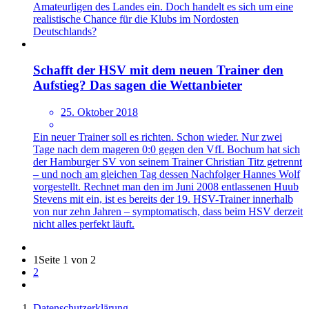
Amateurligen des Landes ein. Doch handelt es sich um eine
realistische Chance für die Klubs im Nordosten
Deutschlands?
Schafft der HSV mit dem neuen Trainer den
Aufstieg? Das sagen die Wettanbieter
25. Oktober 2018
Ein neuer Trainer soll es richten. Schon wieder. Nur zwei
Tage nach dem mageren 0:0 gegen den VfL Bochum hat sich
der Hamburger SV von seinem Trainer Christian Titz getrennt
– und noch am gleichen Tag dessen Nachfolger Hannes Wolf
vorgestellt. Rechnet man den im Juni 2008 entlassenen Huub
Stevens mit ein, ist es bereits der 19. HSV-Trainer innerhalb
von nur zehn Jahren – symptomatisch, dass beim HSV derzeit
nicht alles perfekt läuft.
1
Seite 1 von 2
2
Datenschutzerklärung