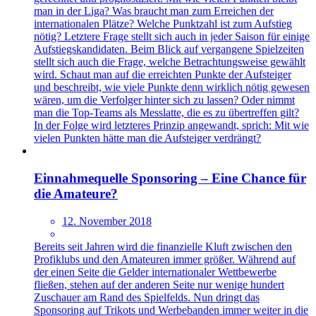
man in der Liga? Was braucht man zum Erreichen der
internationalen Plätze? Welche Punktzahl ist zum Aufstieg
nötig? Letztere Frage stellt sich auch in jeder Saison für einige
Aufstiegskandidaten. Beim Blick auf vergangene Spielzeiten
stellt sich auch die Frage, welche Betrachtungsweise gewählt
wird. Schaut man auf die erreichten Punkte der Aufsteiger
und beschreibt, wie viele Punkte denn wirklich nötig gewesen
wären, um die Verfolger hinter sich zu lassen? Oder nimmt
man die Top-Teams als Messlatte, die es zu übertreffen gilt?
In der Folge wird letzteres Prinzip angewandt, sprich: Mit wie
vielen Punkten hätte man die Aufsteiger verdrängt?
Einnahmequelle Sponsoring – Eine Chance für
die Amateure?
12. November 2018
Bereits seit Jahren wird die finanzielle Kluft zwischen den
Profiklubs und den Amateuren immer größer. Während auf
der einen Seite die Gelder internationaler Wettbewerbe
fließen, stehen auf der anderen Seite nur wenige hundert
Zuschauer am Rand des Spielfelds. Nun dringt das
Sponsoring auf Trikots und Werbebanden immer weiter in die