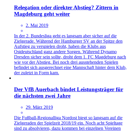
Relegation oder direkter Abstieg? Zittern in
Magdeburg geht weiter
2. Mai 2019
In der 2. Bundesliga geht es langsam aber sicher auf die
Zielgerade. Während der Hamburger SV an der Spitze den
Aufstieg zu verspielen droht, haben die Klubs aus
Ostdeutschland ganz andere Sorgen. Während Dynamo
Dresden sicher sein sollte, droht dem 1. FC Magdeburg nach
wie vor der Abstieg. Bei noch drei ausstehenden Spielen
befindet sich ausgerechnet eine Mannschaft hinter dem Klub,
der zuletzt in Form kam.
Der VfB Auerbach bindet Leistungsträger für
die nächsten zwei Jahre
29. März 2019
Die Fußball-Regionalliga Nordost biegt so langsam auf die
Zielgeraden der Spielzeit 2018/19 ein. Noch acht Spieltage
sind zu absolvieren, dazu kommen bei einzelnen Vereinen