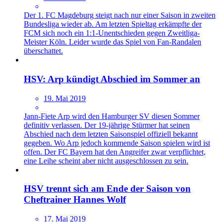
Der 1. FC Magdeburg steigt nach nur einer Saison in zweiten
Bundesliga wieder ab. Am letzten Spieltag erkämpfte der
FCM sich noch ein 1:1-Unentschieden gegen Zweitliga-
Meister Köln. Leider wurde das Spiel von Fan-Randalen
überschattet.
HSV: Arp kündigt Abschied im Sommer an
19. Mai 2019
Jann-Fiete Arp wird den Hamburger SV diesen Sommer
definitiv verlassen. Der 19-jährige Stürmer hat seinen
Abschied nach dem letzten Saisonspiel offiziell bekannt
gegeben. Wo Arp jedoch kommende Saison spielen wird ist
offen. Der FC Bayern hat den Angreifer zwar verpflichtet,
eine Leihe scheint aber nicht ausgeschlossen zu sein.
HSV trennt sich am Ende der Saison von
Cheftrainer Hannes Wolf
17. Mai 2019