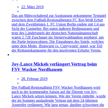
22. März 2019
Das am Mittwochabend zur Austragung gekommene Testspiel
zwischen dem Fußball-Regionalligisten FC Rot-Weiß Erfurt
und dem Zweitligisten 1. FC Union Berlin endete mit 1:4 aus
Sicht der Gastgeber. Bei guten äußeren Bedingungen und
trotz des Länderspiels der deutschen Nationalmannschaft
waren 2.728 Zuschauer ins Steigerwaldstadion gepilgert, um
der Partie beizuwohnen. Die Einnahmen des Spiels, welches
unter dem Motto ‚Bratwurst vs. Currywurst‘ stand, war Teil
der Rettungskampagne für den insolventen Erfurter Verein.
Joy-Lance Mickels verlängert Vertrag beim
FSV Wacker Nordhausen
28. Februar 2019
Der Fußball-Regionalligist FSV Wacker Nordhausen wird
auch in der kommenden Saison auf die Dienste von Joy-
Lance Mickels setzen können. Wie der Verein mitteilte, wurde
der im Sommer auslaufende Vertrag mit dem 24-jährigen
Angreifer verlängert. Wie lang genau, darüber schweigen die