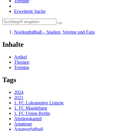
Termine
Erweiterte Suche
Nordostfußball – Stadien, Vereine und Fans
Inhalte
Artikel
Themen
Termine
Tags
2024
2021
1. FC Lokomotive Leipzig
1. FC Magdeburg
1. FC Union Berlin
Abstiegskampf
Amateure
Amateurfußball