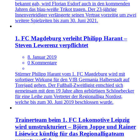
bekannt gab, wird Florian Esdorf auch in den kommenden
Jahren das blau-weiße Trikot tragen. Der 23-jährige
Innenverteidiger verlängerte seinen Vertrag vorzeitig um zwei
weitere Spielzeiten bis zum 30. Juni 2021.
1. FC Magdeburg verleiht Philipp Harant –
Steven Lewerenz verpflichtet
8. Januar 2019
0 Kommentare
Stürmer Philipp Harant vom 1. FC Magdeburg wird mit
sofortiger Wirkung für den VfB Germania Halberstadt auf
Torejagd gehen. Der Fußball-Zweitligist entschied sich
gemeinsam mit dem 19 Jahre alten gebürtigen Schönebecker
für eine Leihe zum Vertreter der Regionalliga Nordost,
welche bis zum 30. Juni 2019 beschlossen wurde.
Trainerteam beim 1. FC Lokomotive Leipzig
wird umstrukturiert – Björn Joppe und Rainer
Lisiewicz künftig für das Regionalligateam