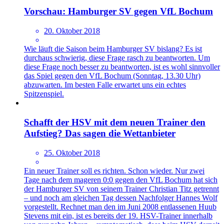
Vorschau: Hamburger SV gegen VfL Bochum
20. Oktober 2018
Wie läuft die Saison beim Hamburger SV bislang? Es ist
durchaus schwierig, diese Frage rasch zu beantworten. Um
diese Frage noch besser zu beantworten, ist es wohl sinnvoller
das Spiel gegen den VfL Bochum (Sonntag, 13.30 Uhr)
abzuwarten. Im besten Falle erwartet uns ein echtes
Spitzenspiel.
Schafft der HSV mit dem neuen Trainer den
Aufstieg? Das sagen die Wettanbieter
25. Oktober 2018
Ein neuer Trainer soll es richten. Schon wieder. Nur zwei
Tage nach dem mageren 0:0 gegen den VfL Bochum hat sich
der Hamburger SV von seinem Trainer Christian Titz getrennt
– und noch am gleichen Tag dessen Nachfolger Hannes Wolf
vorgestellt. Rechnet man den im Juni 2008 entlassenen Huub
Stevens mit ein, ist es bereits der 19. HSV-Trainer innerhalb