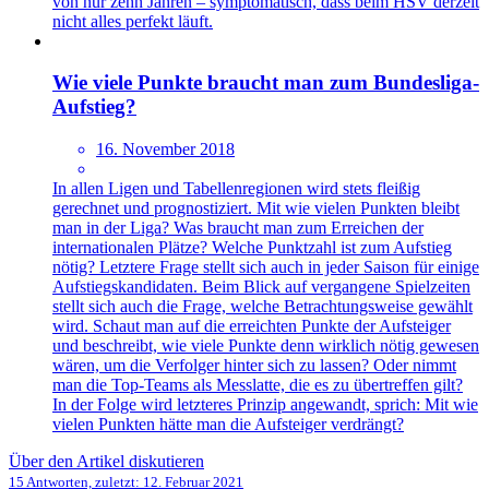
von nur zehn Jahren – symptomatisch, dass beim HSV derzeit
nicht alles perfekt läuft.
Wie viele Punkte braucht man zum Bundesliga-
Aufstieg?
16. November 2018
In allen Ligen und Tabellenregionen wird stets fleißig
gerechnet und prognostiziert. Mit wie vielen Punkten bleibt
man in der Liga? Was braucht man zum Erreichen der
internationalen Plätze? Welche Punktzahl ist zum Aufstieg
nötig? Letztere Frage stellt sich auch in jeder Saison für einige
Aufstiegskandidaten. Beim Blick auf vergangene Spielzeiten
stellt sich auch die Frage, welche Betrachtungsweise gewählt
wird. Schaut man auf die erreichten Punkte der Aufsteiger
und beschreibt, wie viele Punkte denn wirklich nötig gewesen
wären, um die Verfolger hinter sich zu lassen? Oder nimmt
man die Top-Teams als Messlatte, die es zu übertreffen gilt?
In der Folge wird letzteres Prinzip angewandt, sprich: Mit wie
vielen Punkten hätte man die Aufsteiger verdrängt?
Über den Artikel diskutieren
15 Antworten, zuletzt:
12. Februar 2021