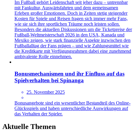
Im Fußball gehört Leidenschaft seit jeher dazu – untrennbar
mit Fankultur, Auswärtsfahrten und dem gemeinsamen
Erleben großer Emotionen. Doch in Zeiten stetig steigender
Kosten für Spiele und Reisen fragen sich immer mehr Fans,
wie sie sich ihre sportlichen Träume noch leisten sollen.
Besonders die aktuellen Diskussionen um die Ticketpreise der
Fußball-Weltmeisterschaft 2026 in den USA, Kanada und
Mexiko zeigen, wie stark finanzielle Aspekte inzwischen den
Fußballalltag der Fans prägen – und wie Zahlungsmittel wie
die Kreditkarte mit Verfügungsrahmen dabei eine zunehmend
ambivalente Rolle einnehmen.
Bonusmechanismen und ihr Einfluss auf das
Spielverhalten bei Spinanga
25. November 2025
Bonusangebote sind ein wesentlicher Bestandteil des Online-
Glücksspiels und haben unterschiedliche Auswirkungen auf
das Verhalten der Spieler.
Aktuelle Themen