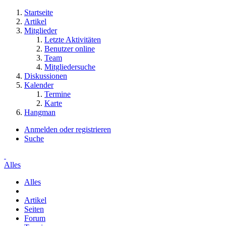
Startseite
Artikel
Mitglieder
Letzte Aktivitäten
Benutzer online
Team
Mitgliedersuche
Diskussionen
Kalender
Termine
Karte
Hangman
Anmelden oder registrieren
Suche
Alles
Alles
Artikel
Seiten
Forum