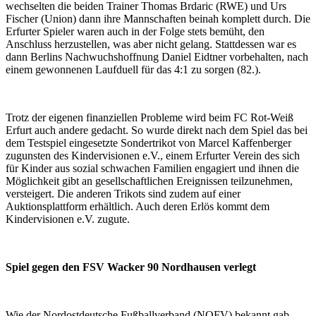
wechselten die beiden Trainer Thomas Brdaric (RWE) und Urs
Fischer (Union) dann ihre Mannschaften beinah komplett durch. Die
Erfurter Spieler waren auch in der Folge stets bemüht, den
Anschluss herzustellen, was aber nicht gelang. Stattdessen war es
dann Berlins Nachwuchshoffnung Daniel Eidtner vorbehalten, nach
einem gewonnenen Laufduell für das 4:1 zu sorgen (82.).
Trotz der eigenen finanziellen Probleme wird beim FC Rot-Weiß
Erfurt auch andere gedacht. So wurde direkt nach dem Spiel das bei
dem Testspiel eingesetzte Sondertrikot von Marcel Kaffenberger
zugunsten des Kindervisionen e.V., einem Erfurter Verein des sich
für Kinder aus sozial schwachen Familien engagiert und ihnen die
Möglichkeit gibt an gesellschaftlichen Ereignissen teilzunehmen,
versteigert. Die anderen Trikots sind zudem auf einer
Auktionsplattform erhältlich. Auch deren Erlös kommt dem
Kindervisionen e.V. zugute.
Spiel gegen den FSV Wacker 90 Nordhausen verlegt
Wie der Nordostdeutsche Fußballverband (NOFV) bekannt gab,