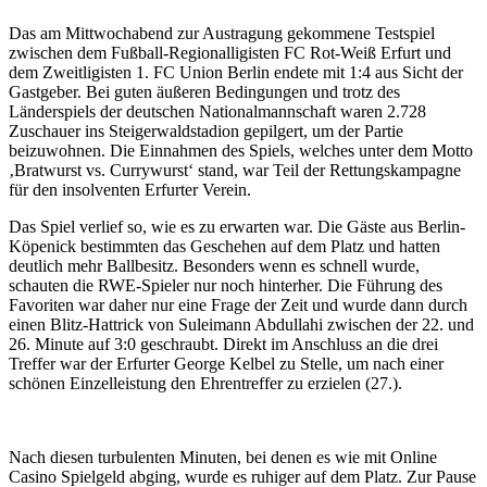
Das am Mittwochabend zur Austragung gekommene Testspiel
zwischen dem Fußball-Regionalligisten FC Rot-Weiß Erfurt und
dem Zweitligisten 1. FC Union Berlin endete mit 1:4 aus Sicht der
Gastgeber. Bei guten äußeren Bedingungen und trotz des
Länderspiels der deutschen Nationalmannschaft waren 2.728
Zuschauer ins Steigerwaldstadion gepilgert, um der Partie
beizuwohnen. Die Einnahmen des Spiels, welches unter dem Motto
‚Bratwurst vs. Currywurst‘ stand, war Teil der Rettungskampagne
für den insolventen Erfurter Verein.
Das Spiel verlief so, wie es zu erwarten war. Die Gäste aus Berlin-
Köpenick bestimmten das Geschehen auf dem Platz und hatten
deutlich mehr Ballbesitz. Besonders wenn es schnell wurde,
schauten die RWE-Spieler nur noch hinterher. Die Führung des
Favoriten war daher nur eine Frage der Zeit und wurde dann durch
einen Blitz-Hattrick von Suleimann Abdullahi zwischen der 22. und
26. Minute auf 3:0 geschraubt. Direkt im Anschluss an die drei
Treffer war der Erfurter George Kelbel zu Stelle, um nach einer
schönen Einzelleistung den Ehrentreffer zu erzielen (27.).
Nach diesen turbulenten Minuten, bei denen es wie mit Online
Casino Spielgeld abging, wurde es ruhiger auf dem Platz. Zur Pause