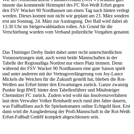
musste das kommende Heimspiel des FC Rot-Weiß Erfurt gegen
den FSV Wacker 90 Nordhausen um einen Tag nach hinten verlegt
werden. Dieses kommt nun nicht wie geplant am 23. März sondern
erst am Sonntag, 24. März zur Austragung. Der Ball wird dabei ab
13.30 Uhr im Steigerwaldstadion rollen. Als Grund für die
Verschiebung wurden vom Verband polizeiliche Vorgaben genannt.
Das Thüringer Derby findet dabei unter recht unterschiedlichen
Voraussetzungen statt, auch wenn beide Mannschaften in der
Tabelle der Regionalliga Nordost nur einen Platz trennen. Denn
während der FSV Wacker 90 Nordhausen eine gute Saison spielt
und unter anderem mit der Vertragsverlängerung von Joy-Lance
Mickels die Weichen für die Zukunft gestellt hat, blieben die Rot-
Weißen aus Erfurt hinter den Erwartungen zurück. Ganze zwanzig
Punkte liegt RWE hinter dem Tabellenführer und Mitabsteiger
Chemnitzer FC zurück. Zudem wird wohl das Insolvenzverfahren
laut dem Verwalter Volker Reinhardt noch rund drei Jahre dauern,
was Fußballfans auch für Spielautomaten online Echtgeld lässt. Erst
dann wird die Ausgliederung der Profi-Mannschaft in die Rot-Weiß-
Erfurt-Fußball GmbH komplett abgeschlossen sein.