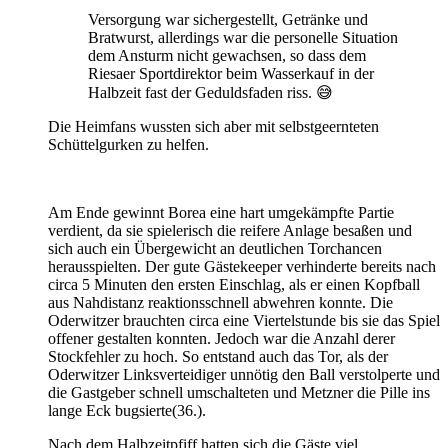
Versorgung war sichergestellt, Getränke und
Bratwurst, allerdings war die personelle Situation
dem Ansturm nicht gewachsen, so dass dem
Riesaer Sportdirektor beim Wasserkauf in der
Halbzeit fast der Geduldsfaden riss. 😅
Die Heimfans wussten sich aber mit selbstgeernteten
Schüttelgurken zu helfen.
Am Ende gewinnt Borea eine hart umgekämpfte Partie
verdient, da sie spielerisch die reifere Anlage besaßen und
sich auch ein Übergewicht an deutlichen Torchancen
herausspielten. Der gute Gästekeeper verhinderte bereits nach
circa 5 Minuten den ersten Einschlag, als er einen Kopfball
aus Nahdistanz reaktionsschnell abwehren konnte. Die
Oderwitzer brauchten circa eine Viertelstunde bis sie das Spiel
offener gestalten konnten. Jedoch war die Anzahl derer
Stockfehler zu hoch. So entstand auch das Tor, als der
Oderwitzer Linksverteidiger unnötig den Ball verstolperte und
die Gastgeber schnell umschalteten und Metzner die Pille ins
lange Eck bugsierte(36.).
Nach dem Halbzeitpfiff hatten sich die Gäste viel