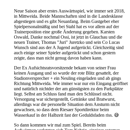
Neue Saison aber erstes Auswärtsspiel, wie immer seit 2018,
in Mittweida. Beide Mannschaften sind in die Landesklasse
abgestiegen und es gibt Neuanfang. Beim Gastgeber eher
Spielpersonalmäßig und bei Stahl hat es vor allem auf der
Trainerposition eine große Änderung gegeben. Karsten
Oswald, Danke nochmal Ossi, ist jetzt in Glauchau und die
neuen Trainer, Thomas "Juri" Juretzko und sein Co Lucas
Wunsch sind aus der A Jugend aufgerückt. Gleichzeitig sind
auch einige seiner Spieler aufgerückt und schon gestern
zeigte, dass man nicht genug davon haben kann.
Der Ex Aufsichtsratsvorsitzende bekam von seiner Frau
keinen Ausgang und so wurde der rote Blitz gesattelt, der
Stadionversprecher + ein Neuling eingeladen und ab gings
Richtung Mittweida. Wie immer war nur ein Eingang geöffnet
und natürlich nichtder der am günstigsten zu den Parkplätze
liegt. Selbst am Schluss fand man den Schlüssel nicht.
Versorgung war sichergestellt, Getränke und Bratwurst,
allerdings war die personelle Situation dem Ansturm nicht
gewachsen, so dass dem Riesaer Sportdirektor beim
Wasserkauf in der Halbzeit fast der Geduldsfaden riss. 😅
So dann kommen wir mal zum Spiel. Bereits beim