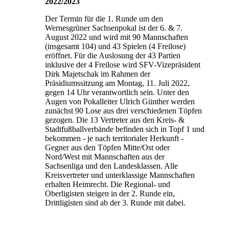
2022/2023
Der Termin für die 1. Runde um den
Wernesgrüner Sachsenpokal ist der 6. & 7.
August 2022 und wird mit 90 Mannschaften
(insgesamt 104) und 43 Spielen (4 Freilose)
eröffnet. Für die Auslosung der 43 Partien
inklusive der 4 Freilose wird SFV-Vizepräsident
Dirk Majetschak im Rahmen der
Präsidiumssitzung am Montag, 11. Juli 2022,
gegen 14 Uhr verantwortlich sein. Unter den
Augen von Pokalleiter Ulrich Günther werden
zunächst 90 Lose aus drei verschiedenen Töpfen
gezogen. Die 13 Vertreter aus den Kreis- &
Stadtfußballverbände befinden sich in Topf 1 und
bekommen - je nach territorialer Herkunft -
Gegner aus den Töpfen Mitte/Ost oder
Nord/West mit Mannschaften aus der
Sachsenliga und den Landesklassen. Alle
Kreisvertreter und unterklassige Mannschaften
erhalten Heimrecht. Die Regional- und
Oberligisten steigen in der 2. Runde ein,
Drittligisten sind ab der 3. Runde mit dabei.