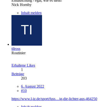
Enttäuschung - egal, wie es steht!"
Nick Hornby
Inhalt melden
tilross
Routinier
Erhaltene Likes
1
Beiträge
203
6. August 2022
#10
https://www.l-iz.de/sport/fuss…ig-die-lichter-aus-464250
Inhalt melden