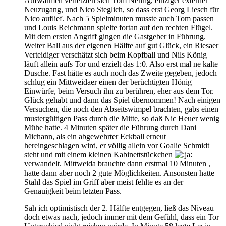
Aufwärmen verletzten sich Tom Nehrig, einziger externer
Neuzugang, und Nico Steglich, so dass erst Georg Liesch für
Nico auflief. Nach 5 Spielminuten musste auch Tom passen
und Louis Reichmann spielte fortan auf den rechten Flügel.
Mit dem ersten Angriff gingen die Gastgeber in Führung.
Weiter Ball aus der eigenen Hälfte auf gut Glück, ein Riesaer
Verteidiger verschätzt sich beim Kopfball und Nils König
läuft allein aufs Tor und erzielt das 1:0. Also erst mal ne kalte
Dusche. Fast hätte es auch noch das Zweite gegeben, jedoch
schlug ein Mittweidaer einen der berüchtigten Hönig
Einwürfe, beim Versuch ihn zu berühren, eher aus dem Tor.
Glück gehabt und dann das Spiel übernommen! Nach einigen
Versuchen, die noch den Abseitswimpel brachten, gabs einen
mustergültigen Pass durch die Mitte, so daß Nic Heuer wenig
Mühe hatte. 4 Minuten später die Führung durch Dani
Michann, als ein abgewehrter Eckball erneut
hereingeschlagen wird, er völlig allein vor Goalie Schmidt
steht und mit einem kleinen Kabinettstückchen
verwandelt. Mittweida brauchte dann erstmal 10 Minuten ,
hatte dann aber noch 2 gute Möglichkeiten. Ansonsten hatte
Stahl das Spiel im Griff aber meist fehlte es an der
Genauigkeit beim letzten Pass.
Sah ich optimistisch der 2. Hälfte entgegen, ließ das Niveau
doch etwas nach, jedoch immer mit dem Gefühl, dass ein Tor