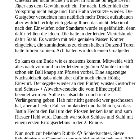
Unterschied nicht reichen würde. In Minute 58 legte Levin
Jäger aus dem Gewühl noch ein Tor nach. Leider hielt der
Vorsprung nicht lange und Toni Hahn verkürzte wieder. Die
Gastgeber versuchten nun natürlich mehr Druck aufzubauen
aber wirklich erfolgreich gelang Ihnen das nicht. Maximal
nach den Einwürfen oder Standarts wurde es gefährlich, denn
dafür fehlten die Ideen. Die hatte in der letzten Viertelstunde
dafür Stahl. Es wurden mit teils genialen Pässen Konter
eingeleitet, die zumindestens zu einem halben Dutzend Toren
hätte führen können. Ach hätten wir doch einen Goalgetter.
So kam es am Ende wie es meistens kommt. Mittweida wirft
alles nach vorn und in der letzten regulären Minute streicht
schon ein Ball knapp am Pfosten vorbei. Eine angezeigte
Nachspielzeit gabs nicht aber dafür noch einen Hönig
Einwurf. Der segelte wieder an den Fünfer, wüstes Gestocher
und Schuss- + Abwehrversuche die vom Elfmeterpfiff
beendet wurden. Sollte es tatsächlich noch in die
Verlängerung geben. Hab mir nicht gemerkt wer geschossen
hat, aber auf jeden Fall so unplatziert und halbhoch, so dass
Justin Hecht den Ball um den Pfosten lenken kann und zum
Riesaer Held wird. Danach war sofort Schluss und Stahl mit
einem ersten Erfolgserlebnis in der 2. Runde.
Nun noch zur beliebten Rubrik 😉 Schiedsrichter. Steve
Schultheiss aus Chemnitz war mir bisher nicht bekannt. Pfiff