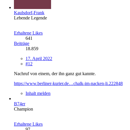
Kaulsdorf-Frank
Lebende Legende
Erhaltene Likes
641
Beiträge
18.859
17. April 2022
#12
Nachruf von einem, der ihn ganz gut kannte.
https://www.berliner-kurier.de…chalk-im-nacken-li.222848
Inhalt melden
B74er
Champion
Erhaltene Likes
97