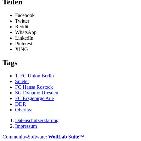
Teilen
Facebook
Twitter
Reddit
WhatsApp
LinkedIn
Pinterest
XING
Tags
1. FC Union Berlin
Spieler
FC Hansa Rostock
SG Dynamo Dresden
FC Erzgebirge Aue
DDR
Oberliga
Datenschutzerklärung
Impressum
Community-Software:
WoltLab Suite™