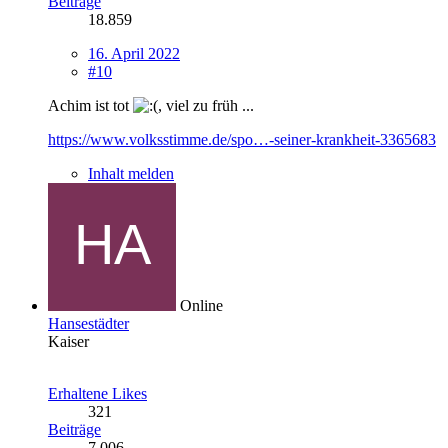
Beiträge
18.859
16. April 2022
#10
Achim ist tot
, viel zu früh ...
https://www.volksstimme.de/spo…-seiner-krankheit-3365683
Inhalt melden
Online
Hansestädter
Kaiser
Erhaltene Likes
321
Beiträge
7.006