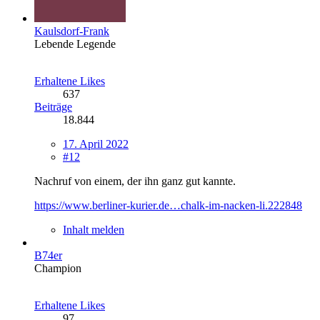
Kaulsdorf-Frank
Lebende Legende
Erhaltene Likes
637
Beiträge
18.844
17. April 2022
#12
Nachruf von einem, der ihn ganz gut kannte.
https://www.berliner-kurier.de…chalk-im-nacken-li.222848
Inhalt melden
B74er
Champion
Erhaltene Likes
97