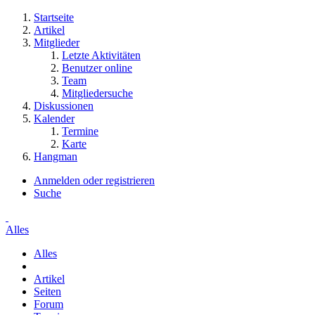
Startseite
Artikel
Mitglieder
Letzte Aktivitäten
Benutzer online
Team
Mitgliedersuche
Diskussionen
Kalender
Termine
Karte
Hangman
Anmelden oder registrieren
Suche
Alles
Alles
Artikel
Seiten
Forum