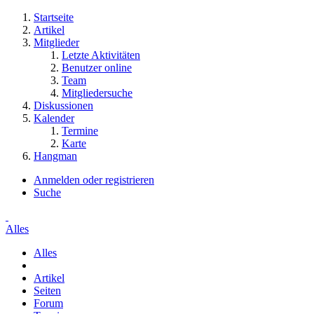
Startseite
Artikel
Mitglieder
Letzte Aktivitäten
Benutzer online
Team
Mitgliedersuche
Diskussionen
Kalender
Termine
Karte
Hangman
Anmelden oder registrieren
Suche
Alles
Alles
Artikel
Seiten
Forum