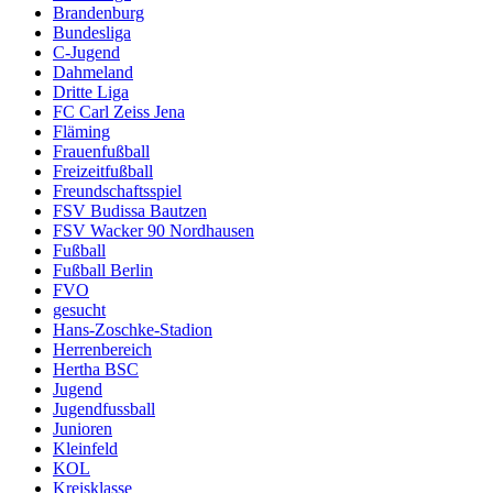
Brandenburg
Bundesliga
C-Jugend
Dahmeland
Dritte Liga
FC Carl Zeiss Jena
Fläming
Frauenfußball
Freizeitfußball
Freundschaftsspiel
FSV Budissa Bautzen
FSV Wacker 90 Nordhausen
Fußball
Fußball Berlin
FVO
gesucht
Hans-Zoschke-Stadion
Herrenbereich
Hertha BSC
Jugend
Jugendfussball
Junioren
Kleinfeld
KOL
Kreisklasse