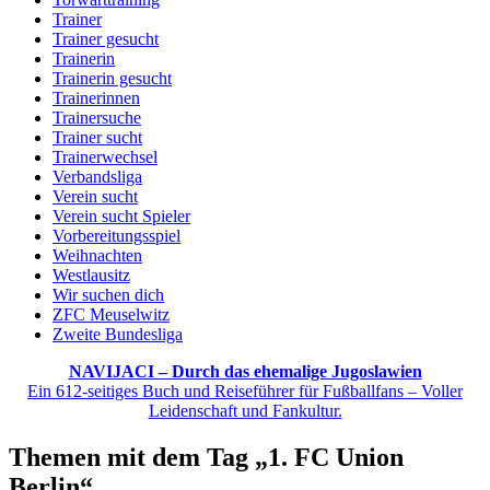
Trainer
Trainer gesucht
Trainerin
Trainerin gesucht
Trainerinnen
Trainersuche
Trainer sucht
Trainerwechsel
Verbandsliga
Verein sucht
Verein sucht Spieler
Vorbereitungsspiel
Weihnachten
Westlausitz
Wir suchen dich
ZFC Meuselwitz
Zweite Bundesliga
NAVIJACI – Durch das ehemalige Jugoslawien
Ein 612-seitiges Buch und Reiseführer für Fußballfans – Voller
Leidenschaft und Fankultur.
Themen mit dem Tag „1. FC Union
Berlin“