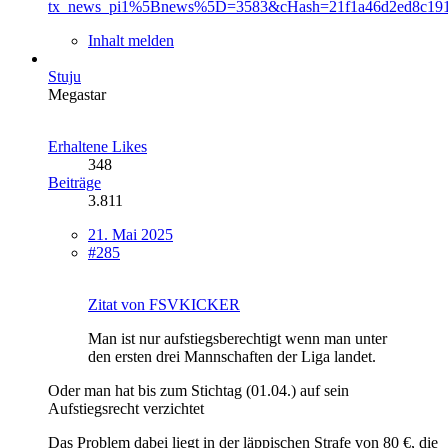
tx_news_pi1%5Bnews%5D=3583&cHash=21f1a46d2ed8c191
Inhalt melden
Stuju
Megastar
Erhaltene Likes
348
Beiträge
3.811
21. Mai 2025
#285
Zitat von FSVKICKER
Man ist nur aufstiegsberechtigt wenn man unter
den ersten drei Mannschaften der Liga landet.
Oder man hat bis zum Stichtag (01.04.) auf sein
Aufstiegsrecht verzichtet
Das Problem dabei liegt in der läppischen Strafe von 80 €, die