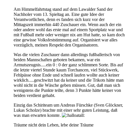
Am Himmelfahrtstag stand auf dem Lawalder Sand der
Nachholer vom 13. Spieltag an. Eine gute Idee der
Verantwortlichen, denn es fanden sich kurz vor der
Mittagszeit immerhin 440 Zuschauer ein. Wenn auch der ein
oder andere wohl das erste mal auf einem Sportplatz war und
mit Fußball mehr oder weniger nix am Hut hatte, so kam doch
eine gewisse Volksfeststimmung auf. Organisiert war alles
vorzüglich, meinen Respekt den Organisatoren.
Was die vielen Zuschauer dann allerdings fußballerisch von
beiden Mannschaften geboten bekamen, war ein
Armutszeugnis.....ein 0 : 0 der ganz schlimmen Sorte. Bis auf
die letzte viertel Stunde kaum Torchancen, viel Stückwerk,
Fehlpässe ohne Ende und schnell laufen wollte auch keiner
wirklich.....geschwitzt hat da keiner und die Trikots hätte man
wohl nicht in die Wäsche geben müssen. Gut, daß man sich
wenigstens die Punkte teilte, denn 3 Punkte hätte keiner von
beiden verdient gehabt.
Einzig das Schiriteam um Andreas Fürschke (Sven Glöckner,
Lukas Scholze) brachte mit einer sehr guten Leistung, daß
was man erwarten konnte.
Träume nicht dein Leben, lebe deine Träume