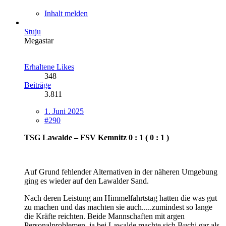
Inhalt melden
Stuju
Megastar
Erhaltene Likes
348
Beiträge
3.811
1. Juni 2025
#290
TSG Lawalde – FSV Kemnitz 0 : 1 ( 0 : 1 )
Auf Grund fehlender Alternativen in der näheren Umgebung
ging es wieder auf den Lawalder Sand.
Nach deren Leistung am Himmelfahrtstag hatten die was gut
zu machen und das machten sie auch.....zumindest so lange
die Kräfte reichten. Beide Mannschaften mit argen
Personalproblemen, ja bei Lawalde machte sich Buchi gar als