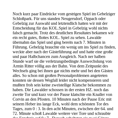
Noch kurz paar Eindrücke vom gestrigen Spiel im Gebelziger
Schloßpark. Für uns standen Neugersdorf, Oppach oder
Gebelzig zur Auswahl und letztendlich hatten wir mit der
Entscheidung für das KOL.Spiel in Gebelzig wohl nichts
falsch gemacht. Trotz des deutlichen Resultates bekamen wir
ein recht gutes, flottes KOL. Spiel zu sehen. Lawalde
übernahm das Spiel und ging bereits nach 7. Minuten in
Führung. Gebelzig brauchte ein wenig um ins Spiel zu finden,
weckte aber nach der Gästeführung auf und hatte eine große
und paar Halbchancen zum Ausgleich. Nach ner halben
Stunde warf sie die verletzungsbedingte Auswechslung von
Armin Ritter völlig aus der Bahn. Von dem Zeitpunkt des
Wechsels ging bei ihnen gar nichts mehr und bei den Gästen
alles. So schon mit großen Personalproblemen angetreten
konnten sie dessen Wegfall leider nicht kompensieren und
mußten froh sein keine zweistellige Klatsche bekommen zu
haben. Die Lawalder schossen in der ersten HZ. noch das
zweite Tor und kurz vor der Pause klatschte ein Knaller von
Corvin an den Pfosten. 10 Minuten nach der Pause Eric mit
seinem Heber ins lange Eck, wohl dem schönsten Tor des
Tages, zum 0 : 3. In den acht Minuten, zwischen der 64. und
72. Minute schoß Lawalde weitere vier Tore und schraubte