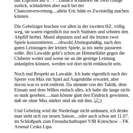
das Ergebnis auf 0 : 7 . Danach schalteten sie zwei Gänge
zurück, schluderten aber auch bei der
Chancenverwertung....allein Eric hätte es Zweistellig machen
können.
Die Gebelziger brachen vor allen in der zweiten HZ. völlig
weg, sie waren eigentlich nur noch Statisten und sehnten den
Abpfiff herbei. Mund abputzen und auf die letzten zwei
Spiele konzentrieren.....obwohl Abstiegsmäßig, nach den
guten Leistungen der letzten Spiele, ja nix mehr passieren
sollte. Bei Lawalde geht’s schon an Himmelfahrt gegen die
Cluberer weiter und wenn sie an die gestrige Leistung
anknüpfen können, werden wir dort nicht enttäuscht sein.
Noch mal Respekt an Lawalde. Ich hatte eigentlich nach der
Sperre von Max ein Spiel auf Augenhöhe erwartet, aber
davon war es weit entfernt. Da stimmte von der Taktik, dem
Einsatz und dem Willen einfach alles, ich habe die lange nicht
so stark gesehen.....man könnte glatt den Eindruck gewinnen,
daß sie ohne Max stärker sind als mit ihm.
Und Gebelzig wird die Niederlage nicht umhauen, ich denke
man sieht sich zur neuen Saison....oder auch schon am 11.07.
im Schloßpark zum Freundschaftsspiel VfB Krieschow – FK
Arsenal Ceska Lipa.