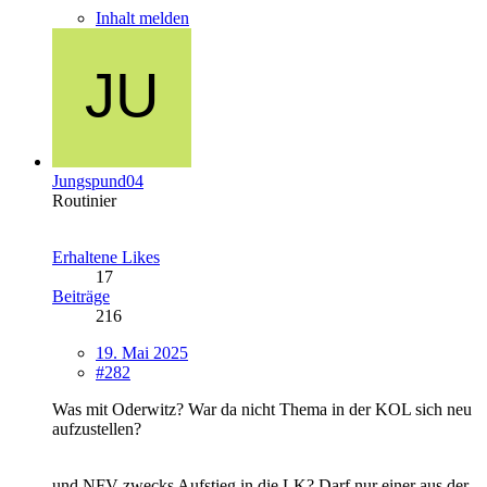
Inhalt melden
Jungspund04
Routinier
Erhaltene Likes
17
Beiträge
216
19. Mai 2025
#282
Was mit Oderwitz? War da nicht Thema in der KOL sich neu
aufzustellen?
und NFV zwecks Aufstieg in die LK? Darf nur einer aus der