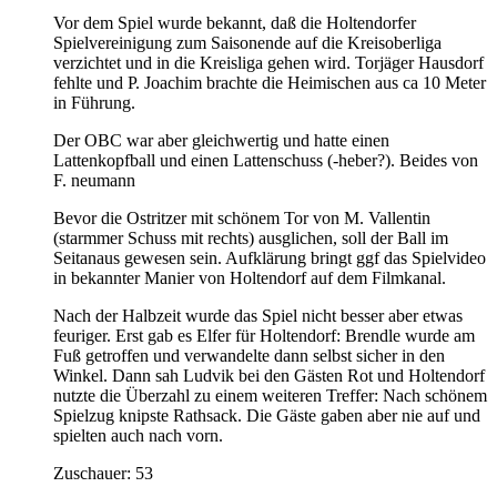
Vor dem Spiel wurde bekannt, daß die Holtendorfer
Spielvereinigung zum Saisonende auf die Kreisoberliga
verzichtet und in die Kreisliga gehen wird. Torjäger Hausdorf
fehlte und P. Joachim brachte die Heimischen aus ca 10 Meter
in Führung.
Der OBC war aber gleichwertig und hatte einen
Lattenkopfball und einen Lattenschuss (-heber?). Beides von
F. neumann
Bevor die Ostritzer mit schönem Tor von M. Vallentin
(starmmer Schuss mit rechts) ausglichen, soll der Ball im
Seitanaus gewesen sein. Aufklärung bringt ggf das Spielvideo
in bekannter Manier von Holtendorf auf dem Filmkanal.
Nach der Halbzeit wurde das Spiel nicht besser aber etwas
feuriger. Erst gab es Elfer für Holtendorf: Brendle wurde am
Fuß getroffen und verwandelte dann selbst sicher in den
Winkel. Dann sah Ludvik bei den Gästen Rot und Holtendorf
nutzte die Überzahl zu einem weiteren Treffer: Nach schönem
Spielzug knipste Rathsack. Die Gäste gaben aber nie auf und
spielten auch nach vorn.
Zuschauer: 53