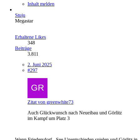
Inhalt melden
Stuju
Megastar
Erhaltene Likes
348
Beiträge
3.811
2. Juni 2025
#297
Zitat von greenwhite73
Auch Glückwunsch nach Neueibau und Görlitz
im Kampf um Platz 3
Wenn Friedersdorf - See Unentschieden spielen und Görlitz in