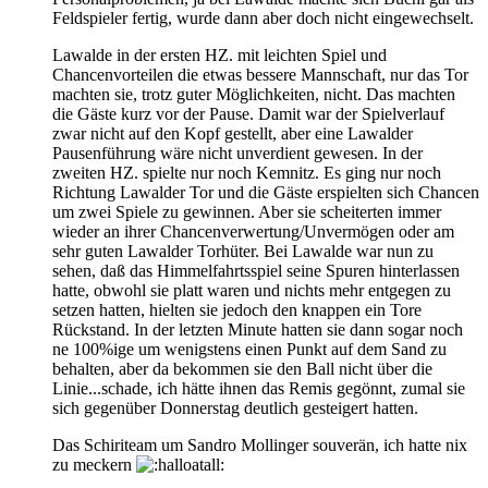
Feldspieler fertig, wurde dann aber doch nicht eingewechselt.
Lawalde in der ersten HZ. mit leichten Spiel und
Chancenvorteilen die etwas bessere Mannschaft, nur das Tor
machten sie, trotz guter Möglichkeiten, nicht. Das machten
die Gäste kurz vor der Pause. Damit war der Spielverlauf
zwar nicht auf den Kopf gestellt, aber eine Lawalder
Pausenführung wäre nicht unverdient gewesen. In der
zweiten HZ. spielte nur noch Kemnitz. Es ging nur noch
Richtung Lawalder Tor und die Gäste erspielten sich Chancen
um zwei Spiele zu gewinnen. Aber sie scheiterten immer
wieder an ihrer Chancenverwertung/Unvermögen oder am
sehr guten Lawalder Torhüter. Bei Lawalde war nun zu
sehen, daß das Himmelfahrtsspiel seine Spuren hinterlassen
hatte, obwohl sie platt waren und nichts mehr entgegen zu
setzen hatten, hielten sie jedoch den knappen ein Tore
Rückstand. In der letzten Minute hatten sie dann sogar noch
ne 100%ige um wenigstens einen Punkt auf dem Sand zu
behalten, aber da bekommen sie den Ball nicht über die
Linie...schade, ich hätte ihnen das Remis gegönnt, zumal sie
sich gegenüber Donnerstag deutlich gesteigert hatten.
Das Schiriteam um Sandro Mollinger souverän, ich hatte nix
zu meckern