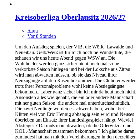
Kreisoberliga Oberlausitz 2026/27
Stuju
Vor 8 Stunden
Um den Aufstieg spielen, der VfB, die Wölfe, Lawalde und
Neueibau. Gelb/Weiß ist für mich noch ne Wundertüte, die
schauen wir uns heute Abend gegen WSW an. Die
Wuhlheider werden ganz sicher nicht noch mal so ne
verkorkste Saison hinlegen und bei der Loksche aus Zittau
wird man abwarten müssen, ob sie das Niveau ihrer
Neuzugänge auf den Rasen bekommen. Die Cluberer werden
trotz ihrer Personalprobleme wohl keine Abstiegsängste
bekommen.....aber ganz sicher bin ich mir da heut noch nicht.
Ansonsten alles wie gehabt, die ein oder andere Mannschaft
mit ner guten Saison, die andere mal unterdurchschnittlich.
Die zwei Neulinge werden es schwer haben, wobei bei
Klitten viel von Eric Hennig abhängig sein wird und Neuses
überleben am Einsatz ihrer Landesligaspieler hängt. Wieviel
Absteiger ? Da muß man abwarten, ob die Oderwitzer eine
KOL.-Mannschaft zusammen bekommen ? Ich glaube daran,
zumindest hat man mit den Vereinbarungen in den derzeitigen