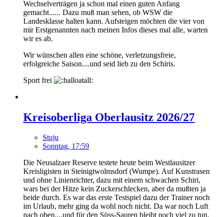
Wechselverträgen ja schon mal einen guten Anfang
gemacht...... Dazu muß man sehen, ob WSW die
Landesklasse halten kann. Aufsteigen möchten die vier von
mir Erstgenannten nach meinen Infos dieses mal alle, warten
wir es ab.
Wir wünschen allen eine schöne, verletzungsfreie,
erfolgreiche Saison....und seid lieb zu den Schiris.
Sport frei
Kreisoberliga Oberlausitz 2026/27
Stuju
Sonntag, 17:59
Die Neusalzaer Reserve testete heute beim Westlausitzer
Kreisligisten in Steinigtwolmsdorf (Wumpe). Auf Kunstrasen
und ohne Linienrichter, dazu mit einem schwachen Schiri,
wars bei der Hitze kein Zuckerschlecken, aber da mußten ja
beide durch. Es war das erste Testspiel dazu der Trainer noch
im Urlaub, mehr ging da wohl noch nicht. Da war noch Luft
nach oben....und für den Süss-Sauren bleibt noch viel zu tun.