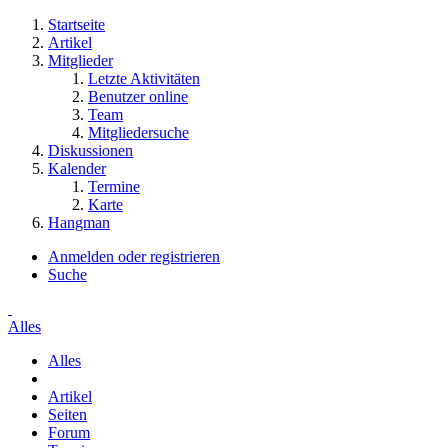
Startseite
Artikel
Mitglieder
Letzte Aktivitäten
Benutzer online
Team
Mitgliedersuche
Diskussionen
Kalender
Termine
Karte
Hangman
Anmelden oder registrieren
Suche
Alles
Alles
Artikel
Seiten
Forum