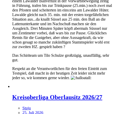
einem Lawalder Ballverlust in der Vorwärtsbewegung zeitig
in Führung, trafen bis zur Trinkpause (25.min.) noch zwei mal
den Pfosten und scheiterten im eins:eins am Lawalder Hüter.
Lawalde gleicht nach 35. min. mit der ersten torgefährlichen
Situation aus...da knallt Süssel aus 25 min. den Ball an die
Lattenunterkante und im Nachschuß machen sie den
Ausgleich. Drei Minuten Später köpft abermals Süsssel nur
um Zentimeter vorbei, daß wars bis zur Pause. Glückliches
Remis für die Gastgeber, aber ohne Aussagekraft, da wie
schon gesagt so manche zukünftigen Stammspieler wohl erst
zur zweiten HZ. gespielt haben ?
Das Schiriteam um Tilo Schulze großzügig, unauffällig, sehr
gut.
Respekt an die Verantwortlichen für den freien Eintritt zum
Testspiel, daß macht in der heutigen Zeit leider nicht mehr
jeder so, wir kommen gerne wieder.
Kreisoberliga Oberlausitz 2026/27
Stuju
25. Juli 2026