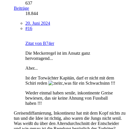
637
Beiträge
18.844
20. Juni 2024
#16
Zitat von B74er
Die Meckerregel ist im Ansatz ganz
hervorragend...
Aber...
Ist der Torwächter Kapitän, darf er nicht mit dem
Schiri reden
,was für ein Schwachsinn !!!
Wieder einmal haben senile, inkontinente Greise
bewiesen, das sie keine Ahnung von Fussball
haben !!!
Greisendiffamierung, Inkontinenz hat mit dem Kopf nichts zu
tun und die Idee ist richtig, also waren die Jungs nicht senil.
Was weißt du über den Altersdurchschnitt der Entscheider
und wie genau ist die Regelung bezüglich der Torhüter?