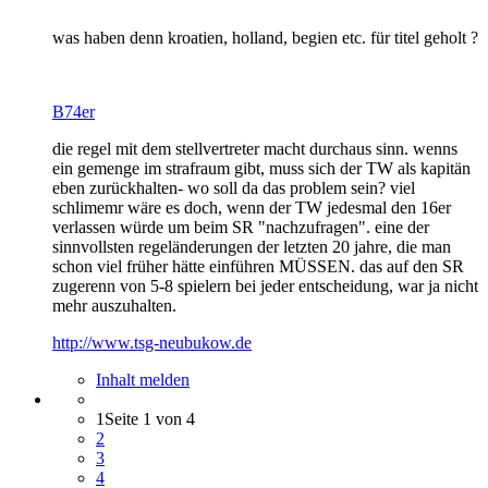
was haben denn kroatien, holland, begien etc. für titel geholt ?
B74er
die regel mit dem stellvertreter macht durchaus sinn. wenns
ein gemenge im strafraum gibt, muss sich der TW als kapitän
eben zurückhalten- wo soll da das problem sein? viel
schlimemr wäre es doch, wenn der TW jedesmal den 16er
verlassen würde um beim SR "nachzufragen". eine der
sinnvollsten regeländerungen der letzten 20 jahre, die man
schon viel früher hätte einführen MÜSSEN. das auf den SR
zugerenn von 5-8 spielern bei jeder entscheidung, war ja nicht
mehr auszuhalten.
http://www.tsg-neubukow.de
Inhalt melden
1
Seite 1 von 4
2
3
4