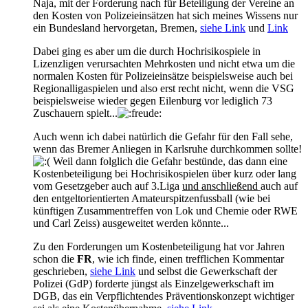
Naja, mit der Forderung nach für Beteiligung der Vereine an
den Kosten von Polizeieinsätzen hat sich meines Wissens nur
ein Bundesland hervorgetan, Bremen,
siehe Link
und
Link
Dabei ging es aber um die durch Hochrisikospiele in
Lizenzligen verursachten Mehrkosten und nicht etwa um die
normalen Kosten für Polizeieinsätze beispielsweise auch bei
Regionalligaspielen und also erst recht nicht, wenn die VSG
beispielsweise wieder gegen Eilenburg vor lediglich 73
Zuschauern spielt...
Auch wenn ich dabei natürlich die Gefahr für den Fall sehe,
wenn das Bremer Anliegen in Karlsruhe durchkommen sollte!
Weil dann folglich die Gefahr bestünde, das dann eine
Kostenbeteiligung bei Hochrisikospielen über kurz oder lang
vom Gesetzgeber auch auf 3.Liga
und anschließend
auch auf
den entgeltorientierten Amateurspitzenfussball (wie bei
künftigen Zusammentreffen von Lok und Chemie oder RWE
und Carl Zeiss) ausgeweitet werden könnte...
Zu den Forderungen um Kostenbeteiligung hat vor Jahren
schon die
FR
, wie ich finde, einen trefflichen Kommentar
geschrieben,
siehe Link
und selbst die Gewerkschaft der
Polizei (GdP) forderte jüngst als Einzelgewerkschaft im
DGB, das ein Verpflichtendes Präventionskonzept wichtiger