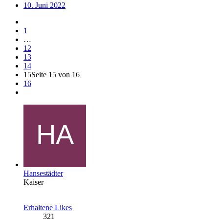
10. Juni 2022
1
…
12
13
14
15
Seite 15 von 16
16
Hansestädter
Kaiser
Erhaltene Likes
321