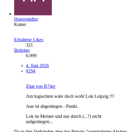
Hansestädter
Kaiser
Erhaltene Likes
321
Beiträge
6.999
4. Juni 2026
#294
Zitat von B74er
Am logischten wäre doch wohl Lok Leipzig !!!
Aue ist abgestiegen - Punkt.
Lok ist Meister und nur durch (...?) nicht
aufgestiegen...
Da in den Verbänden aber das Prinzip "verminderter Abstieg