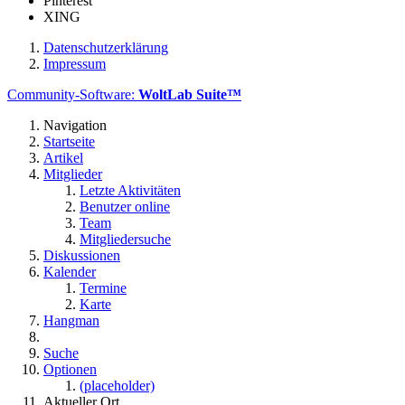
Pinterest
XING
Datenschutzerklärung
Impressum
Community-Software:
WoltLab Suite™
Navigation
Startseite
Artikel
Mitglieder
Letzte Aktivitäten
Benutzer online
Team
Mitgliedersuche
Diskussionen
Kalender
Termine
Karte
Hangman
Suche
Optionen
(placeholder)
Aktueller Ort