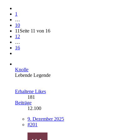
1
…
10
11
Seite 11 von 16
12
…
16
Knolle
Lebende Legende
Erhaltene Likes
181
Beiträge
12.100
9. Dezember 2025
#201