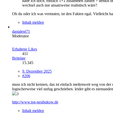
habe ich doch. einfach 1+1 zusammen zählen > denkst du ern
wechsel auch nur ansatzweise realistisch wäre?
Ob du oder ich was vermuten, ist den Fakten egal. Vielleicht ha
Inhalt melden
dastalent71
Moderator
Erhaltene Likes
411
Beiträge
15.345
9. Dezember 2025
#206
muss ich nicht kennen, das ist einfach meilenweit weg von der 
logischerweise viel unfug geschrieben. leider gibt es niemanden 
http://www.tsg-neubukow.de
Inhalt melden