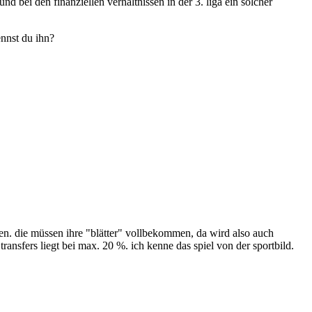
nd bei den finanziellen verhältnissen in der 3. liga ein solcher
ennst du ihn?
gen. die müssen ihre "blätter" vollbekommen, da wird also auch
transfers liegt bei max. 20 %. ich kenne das spiel von der sportbild.