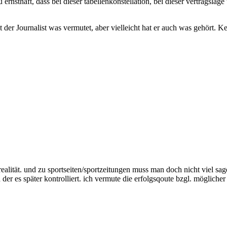
sthaft, dass bei dieser tabellenkonstellation, bei dieser vertragslage u
t der Journalist was vermutet, aber vielleicht hat er auch was gehört. K
realität. und zu sportseiten/sportzeitungen muss man doch nicht viel sa
der es später kontrolliert. ich vermute die erfolgsqoute bzgl. möglicher 