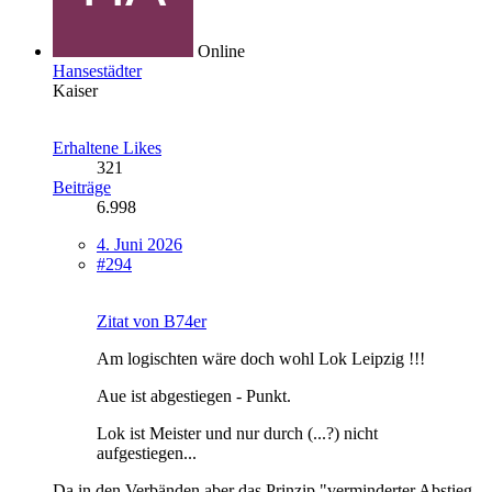
Online
Hansestädter
Kaiser
Erhaltene Likes
321
Beiträge
6.998
4. Juni 2026
#294
Zitat von B74er
Am logischten wäre doch wohl Lok Leipzig !!!
Aue ist abgestiegen - Punkt.
Lok ist Meister und nur durch (...?) nicht
aufgestiegen...
Da in den Verbänden aber das Prinzip "verminderter Abstieg