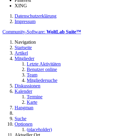
Pinterest
XING
Datenschutzerklärung
Impressum
Community-Software:
WoltLab Suite™
Navigation
Startseite
Artikel
Mitglieder
Letzte Aktivitäten
Benutzer online
Team
Mitgliedersuche
Diskussionen
Kalender
Termine
Karte
Hangman
Suche
Optionen
(placeholder)
Aktueller Ort