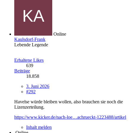
Online
Kaulsdorf-Frank
Lebende Legende
Erhaltene Likes
639
Beiträge
18.858
3. Juni 2026
#292
Havelse würde bleiben wollen, also brauchen sie noch die
Lizenzerteilung.
https://www.kicker.de/nach-loe…achrueckt-1223488/artikel
Inhalt melden
Online