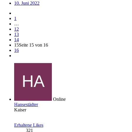
10. Juni 2022
1
…
12
13
14
15
Seite 15 von 16
16
Online
Hansestädter
Kaiser
Erhaltene Likes
321