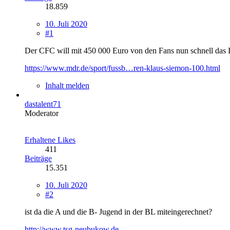
18.859
10. Juli 2020
#1
Der CFC will mit 450 000 Euro von den Fans nun schnell das 
https://www.mdr.de/sport/fussb…ren-klaus-siemon-100.html
Inhalt melden
dastalent71
Moderator
Erhaltene Likes
411
Beiträge
15.351
10. Juli 2020
#2
ist da die A und die B- Jugend in der BL miteingerechnet?
http://www.tsg-neubukow.de