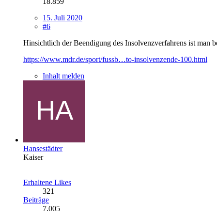
18.859
15. Juli 2020
#6
Hinsichtlich der Beendigung des Insolvenzverfahrens ist man be
https://www.mdr.de/sport/fussb…to-insolvenzende-100.html
Inhalt melden
Hansestädter
Kaiser
Erhaltene Likes
321
Beiträge
7.005