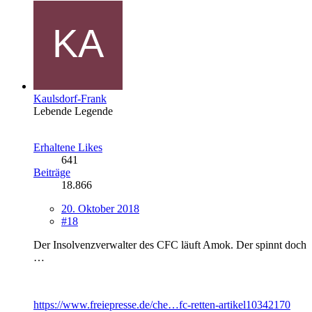
Kaulsdorf-Frank
Lebende Legende
Erhaltene Likes
641
Beiträge
18.866
20. Oktober 2018
#18
Der Insolvenzverwalter des CFC läuft Amok. Der spinnt doch
…
https://www.freiepresse.de/che…fc-retten-artikel10342170