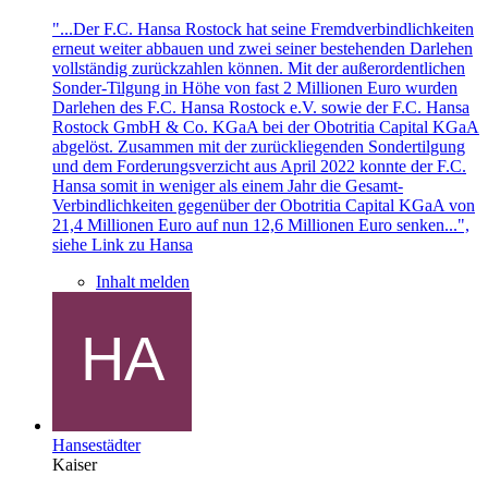
"...Der F.C. Hansa Rostock hat seine Fremdverbindlichkeiten
erneut weiter abbauen und zwei seiner bestehenden Darlehen
vollständig zurückzahlen können. Mit der außerordentlichen
Sonder-Tilgung in Höhe von fast 2 Millionen Euro wurden
Darlehen des F.C. Hansa Rostock e.V. sowie der F.C. Hansa
Rostock GmbH & Co. KGaA bei der Obotritia Capital KGaA
abgelöst. Zusammen mit der zurückliegenden Sondertilgung
und dem Forderungsverzicht aus April 2022 konnte der F.C.
Hansa somit in weniger als einem Jahr die Gesamt-
Verbindlichkeiten gegenüber der Obotritia Capital KGaA von
21,4 Millionen Euro auf nun 12,6 Millionen Euro senken...",
siehe Link zu Hansa
Inhalt melden
Hansestädter
Kaiser