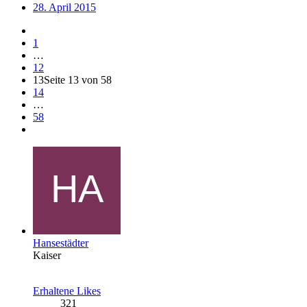
28. April 2015
1
…
12
13
Seite 13 von 58
14
…
58
Hansestädter
Kaiser
Erhaltene Likes
321