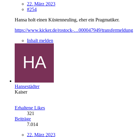
22. März 2023
#254
Hansa holt einen Küstenneuling, eher ein Pragmatiker.
https://www.kicker.de/rostock-…000047949/transfermeldung
Inhalt melden
Hansestädter
Kaiser
Erhaltene Likes
321
Beiträge
7.014
22. März 2023