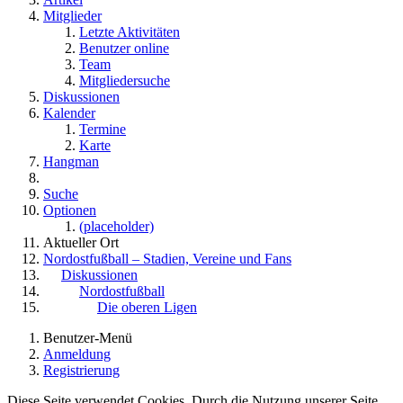
Mitglieder
Letzte Aktivitäten
Benutzer online
Team
Mitgliedersuche
Diskussionen
Kalender
Termine
Karte
Hangman
Suche
Optionen
(placeholder)
Aktueller Ort
Nordostfußball – Stadien, Vereine und Fans
Diskussionen
Nordostfußball
Die oberen Ligen
Benutzer-Menü
Anmeldung
Registrierung
Diese Seite verwendet Cookies. Durch die Nutzung unserer Seite