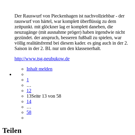
Der Rauswurf von Pieckenhagen ist nachvollziehbar - der
rauswurf von härtel, war komplett überflüssig zu dem
zeitpunkt. mit glöckner lag er komplett daneben, die
neuzugänge (mit ausnahme pröger) haben irgendwie nicht
gezündet. der anspruch, besseren fußball zu spielen, war
völlig realitätsfremd bei diesem kader. es ging auch in der 2.
Saison in der 2. BL nur um den klassenerhalt.
http://www.tsg-neubukow.de
Inhalt melden
1
…
12
13
Seite 13 von 58
14
…
58
Teilen