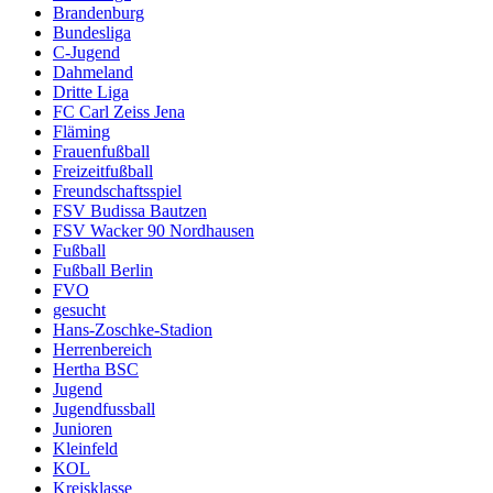
Brandenburg
Bundesliga
C-Jugend
Dahmeland
Dritte Liga
FC Carl Zeiss Jena
Fläming
Frauenfußball
Freizeitfußball
Freundschaftsspiel
FSV Budissa Bautzen
FSV Wacker 90 Nordhausen
Fußball
Fußball Berlin
FVO
gesucht
Hans-Zoschke-Stadion
Herrenbereich
Hertha BSC
Jugend
Jugendfussball
Junioren
Kleinfeld
KOL
Kreisklasse