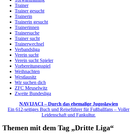
Trainer
Trainer gesucht
Trainerin
Trainerin gesucht
Trainerinnen
Trainersuche
Trainer sucht
Trainerwechsel
Verbandsliga
Verein sucht
Verein sucht Spieler
Vorbereitungsspiel
Weihnachten
Westlausitz
Wir suchen dich
ZFC Meuselwitz
Zweite Bundesliga
NAVIJACI – Durch das ehemalige Jugoslawien
Ein 612-seitiges Buch und Reiseführer für Fußballfans – Voller
Leidenschaft und Fankultur.
Themen mit dem Tag „Dritte Liga“