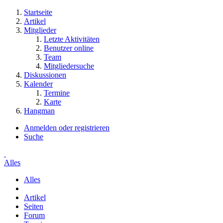
Startseite
Artikel
Mitglieder
Letzte Aktivitäten
Benutzer online
Team
Mitgliedersuche
Diskussionen
Kalender
Termine
Karte
Hangman
Anmelden oder registrieren
Suche
Alles
Alles
Artikel
Seiten
Forum