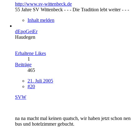
http://www.sv-wittenbeck.de
55 Jahre SV Wittenbeck - - - Die Tradition lebt weiter - - -
Inhalt melden
dEpoGeiEr
Haudegen
Erhaltene Likes
1
Beiträge
465
21. Juli 2005
#20
SVW
na na macht mal keinen quatsch, wir haben jetzt schon nen
bus und hotelzimmer gebucht.