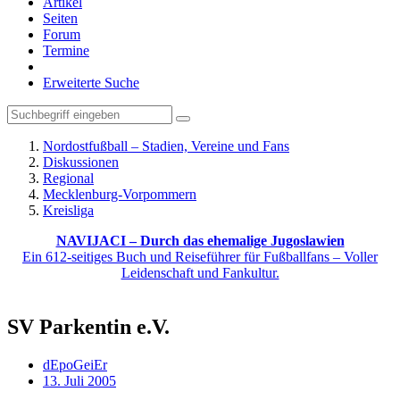
Artikel
Seiten
Forum
Termine
Erweiterte Suche
Nordostfußball – Stadien, Vereine und Fans
Diskussionen
Regional
Mecklenburg-Vorpommern
Kreisliga
NAVIJACI – Durch das ehemalige Jugoslawien
Ein 612-seitiges Buch und Reiseführer für Fußballfans – Voller
Leidenschaft und Fankultur.
SV Parkentin e.V.
dEpoGeiEr
13. Juli 2005