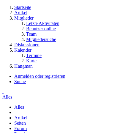
Startseite
Artikel
Mitglieder
Letzte Aktivitäten
Benutzer online
Team
Mitgliedersuche
Diskussionen
Kalender
Termine
Karte
Hangman
Anmelden oder registrieren
Suche
Alles
Alles
Artikel
Seiten
Forum