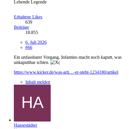
Lebende Legende
Erhaltene Likes
639
Beiträge
18.855
6. Juli 2026
#66
Ein unfassbarer Vorgang, Infantino macht noch kaputt, was
unkaputtbar schien.
https://www.kicker.de/was-arti…-er-steht-1234180/artikel
Inhalt melden
Hansestädter