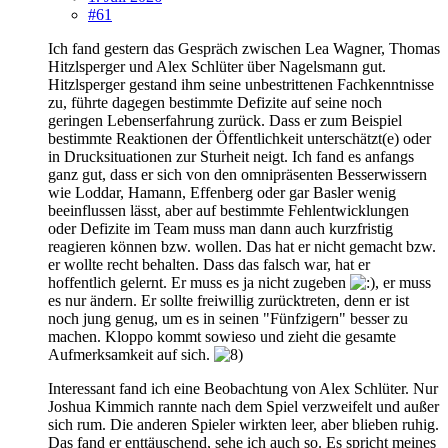
#61
Ich fand gestern das Gespräch zwischen Lea Wagner, Thomas
Hitzlsperger und Alex Schlüter über Nagelsmann gut.
Hitzlsperger gestand ihm seine unbestrittenen Fachkenntnisse
zu, führte dagegen bestimmte Defizite auf seine noch
geringen Lebenserfahrung zurück. Dass er zum Beispiel
bestimmte Reaktionen der Öffentlichkeit unterschätzt(e) oder
in Drucksituationen zur Sturheit neigt. Ich fand es anfangs
ganz gut, dass er sich von den omnipräsenten Besserwissern
wie Loddar, Hamann, Effenberg oder gar Basler wenig
beeinflussen lässt, aber auf bestimmte Fehlentwicklungen
oder Defizite im Team muss man dann auch kurzfristig
reagieren können bzw. wollen. Das hat er nicht gemacht bzw.
er wollte recht behalten. Dass das falsch war, hat er
hoffentlich gelernt. Er muss es ja nicht zugeben
, er muss
es nur ändern. Er sollte freiwillig zurücktreten, denn er ist
noch jung genug, um es in seinen "Fünfzigern" besser zu
machen. Kloppo kommt sowieso und zieht die gesamte
Aufmerksamkeit auf sich.
Interessant fand ich eine Beobachtung von Alex Schlüter. Nur
Joshua Kimmich rannte nach dem Spiel verzweifelt und außer
sich rum. Die anderen Spieler wirkten leer, aber blieben ruhig.
Das fand er enttäuschend, sehe ich auch so. Es spricht meines