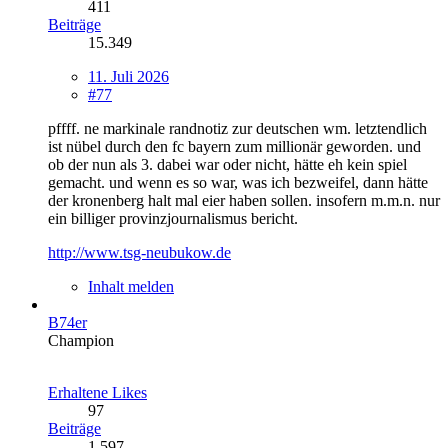
411
Beiträge
15.349
11. Juli 2026
#77
pffff. ne markinale randnotiz zur deutschen wm. letztendlich
ist nübel durch den fc bayern zum millionär geworden. und
ob der nun als 3. dabei war oder nicht, hätte eh kein spiel
gemacht. und wenn es so war, was ich bezweifel, dann hätte
der kronenberg halt mal eier haben sollen. insofern m.m.n. nur
ein billiger provinzjournalismus bericht.
http://www.tsg-neubukow.de
Inhalt melden
B74er
Champion
Erhaltene Likes
97
Beiträge
1.597