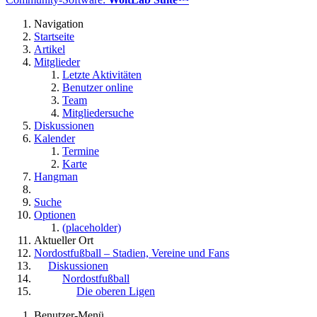
Navigation
Startseite
Artikel
Mitglieder
Letzte Aktivitäten
Benutzer online
Team
Mitgliedersuche
Diskussionen
Kalender
Termine
Karte
Hangman
Suche
Optionen
(placeholder)
Aktueller Ort
Nordostfußball – Stadien, Vereine und Fans
Diskussionen
Nordostfußball
Die oberen Ligen
Benutzer-Menü