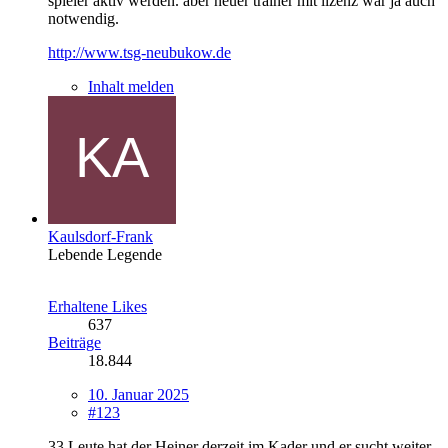
spieler aktiv werden. aber neuer trainer mit lizenz war ja auch
notwendig.
http://www.tsg-neubukow.de
Inhalt melden
Kaulsdorf-Frank
Lebende Legende
Erhaltene Likes
637
Beiträge
18.844
10. Januar 2025
#123
33 Leute hat der Heiner derzeit im Kader und er sucht weiter