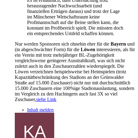
Es ist erstaunlich, dass Unterhaching trotz
herausragender Nachwuchsarbeit (und
finanziellen Erträgen daraus) und trotz der Lage
im Münchener Wirtschaftsraum keine
Profimannschaft auf die Beine stellen kann, die
konstant im Profibereich spielt. Die müssten doch
ein entsprechendes Umfeld schaffen können.
Nur werden Sponsoren sich ohnehin eher für die
Bayern
und
(in abgeschwächter Form) für die
Löwen
interessieren, als für
ein Verein mit trotz mehrjähriger BL-Zugehörigkeit
vergleichsweise geringerer Ausstrahlkraft, was sich nicht
zuletzt auch in den Zuschauerzahlen wiederspiegelt. Die
Löwen verzeichnen beispielsweise bei Heimspielen (trotz
Kapazitätbeschränkung des Stadions an der Grünwalder
Straße auf 15.000 Zuschauer) nicht nur mit durchschnittlich
15.000 Zuschauern eine 100%ige Stadionauslastung, sondern
im Vergleich zu den Hachingern auch fast 3X so viel
Zuschauer,
siehe Link
Inhalt melden