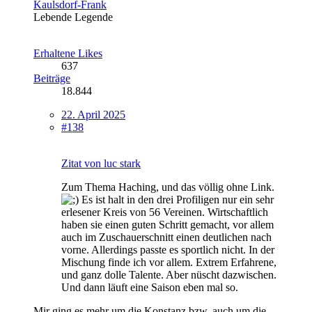
Kaulsdorf-Frank
Lebende Legende
Erhaltene Likes
637
Beiträge
18.844
22. April 2025
#138
Zitat von luc stark
Zum Thema Haching, und das völlig ohne Link.
Es ist halt in den drei Profiligen nur ein sehr
erlesener Kreis von 56 Vereinen. Wirtschaftlich
haben sie einen guten Schritt gemacht, vor allem
auch im Zuschauerschnitt einen deutlichen nach
vorne. Allerdings passte es sportlich nicht. In der
Mischung finde ich vor allem. Extrem Erfahrene,
und ganz dolle Talente. Aber nüscht dazwischen.
Und dann läuft eine Saison eben mal so.
Mir ging es mehr um die Konstanz bzw. auch um die