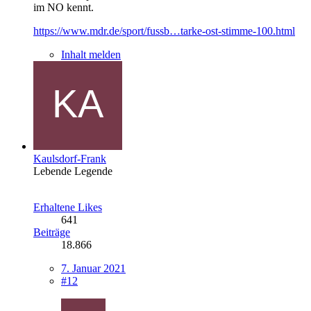
im NO kennt.
https://www.mdr.de/sport/fussb…tarke-ost-stimme-100.html
Inhalt melden
Kaulsdorf-Frank
Lebende Legende
Erhaltene Likes
641
Beiträge
18.866
7. Januar 2021
#12