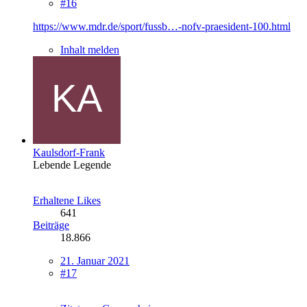
#16
https://www.mdr.de/sport/fussb…-nofv-praesident-100.html
Inhalt melden
Kaulsdorf-Frank
Lebende Legende
Erhaltene Likes
641
Beiträge
18.866
21. Januar 2021
#17