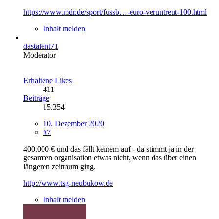
https://www.mdr.de/sport/fussb…-euro-veruntreut-100.html
Inhalt melden
dastalent71
Moderator
Erhaltene Likes
411
Beiträge
15.354
10. Dezember 2020
#7
400.000 € und das fällt keinem auf - da stimmt ja in der
gesamten organisation etwas nicht, wenn das über einen
längeren zeitraum ging.
http://www.tsg-neubukow.de
Inhalt melden