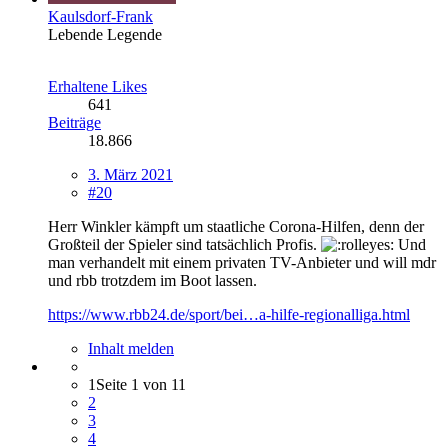
Kaulsdorf-Frank
Lebende Legende
Erhaltene Likes
641
Beiträge
18.866
3. März 2021
#20
Herr Winkler kämpft um staatliche Corona-Hilfen, denn der
Großteil der Spieler sind tatsächlich Profis.
Und
man verhandelt mit einem privaten TV-Anbieter und will mdr
und rbb trotzdem im Boot lassen.
https://www.rbb24.de/sport/bei…a-hilfe-regionalliga.html
Inhalt melden
1
Seite 1 von 11
2
3
4