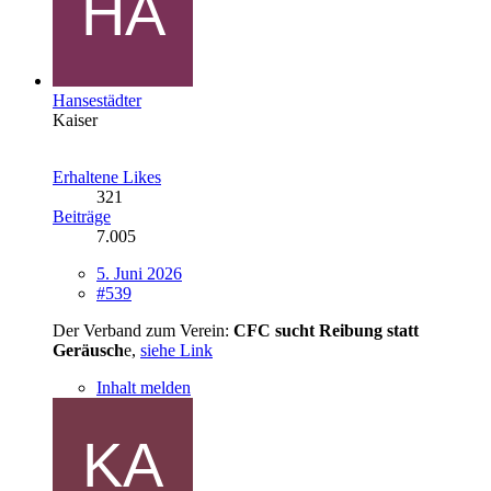
Hansestädter
Kaiser
Erhaltene Likes
321
Beiträge
7.005
5. Juni 2026
#539
Der Verband zum Verein:
CFC sucht Reibung statt
Geräusch
e,
siehe Link
Inhalt melden