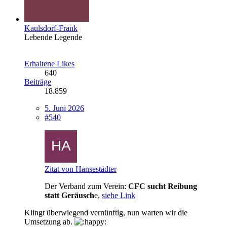
Kaulsdorf-Frank
Lebende Legende
Erhaltene Likes
640
Beiträge
18.859
5. Juni 2026
#540
Zitat von Hansestädter
Der Verband zum Verein:
CFC sucht Reibung
statt Geräusch
e,
siehe Link
Klingt überwiegend vernünftig, nun warten wir die
Umsetzung ab.