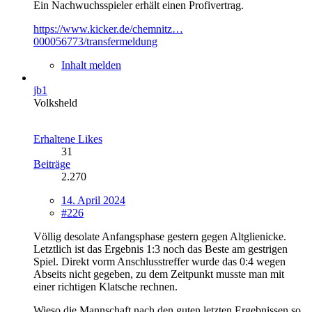
Ein Nachwuchsspieler erhält einen Profivertrag.
https://www.kicker.de/chemnitz…
000056773/transfermeldung
Inhalt melden
jb1
Volksheld
Erhaltene Likes
31
Beiträge
2.270
14. April 2024
#226
Völlig desolate Anfangsphase gestern gegen Altglienicke.
Letztlich ist das Ergebnis 1:3 noch das Beste am gestrigen
Spiel. Direkt vorm Anschlusstreffer wurde das 0:4 wegen
Abseits nicht gegeben, zu dem Zeitpunkt musste man mit
einer richtigen Klatsche rechnen.
Wieso die Mannschaft nach den guten letzten Ergebnissen so