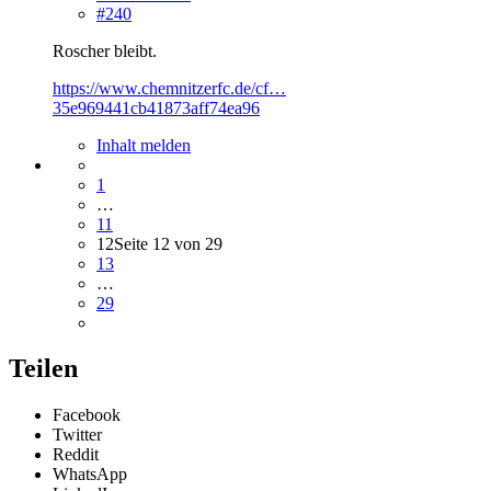
#240
Roscher bleibt.
https://www.chemnitzerfc.de/cf…
35e969441cb41873aff74ea96
Inhalt melden
1
…
11
12
Seite 12 von 29
13
…
29
Teilen
Facebook
Twitter
Reddit
WhatsApp