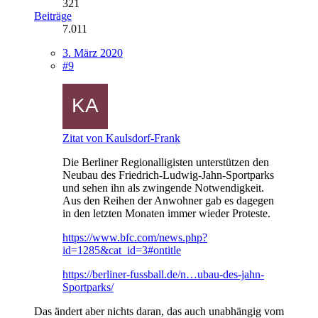
321
Beiträge
7.011
3. März 2020
#9
Zitat von Kaulsdorf-Frank
Die Berliner Regionalligisten unterstützen den
Neubau des Friedrich-Ludwig-Jahn-Sportparks
und sehen ihn als zwingende Notwendigkeit.
Aus den Reihen der Anwohner gab es dagegen
in den letzten Monaten immer wieder Proteste.
https://www.bfc.com/news.php?
id=1285&cat_id=3#ontitle
https://berliner-fussball.de/n…ubau-des-jahn-
Sportparks/
Das ändert aber nichts daran, das auch unabhängig vom