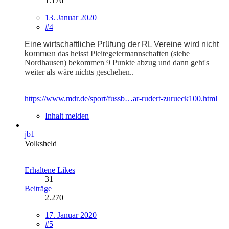
1.176
13. Januar 2020
#4
Eine wirtschaftliche Prüfung der RL Vereine wird nicht
kommen
das heisst Pleitegeiermannschaften (siehe
Nordhausen) bekommen 9 Punkte abzug und dann geht's
weiter als wäre nichts geschehen..
https://www.mdr.de/sport/fussb…ar-rudert-zurueck100.html
Inhalt melden
jb1
Volksheld
Erhaltene Likes
31
Beiträge
2.270
17. Januar 2020
#5