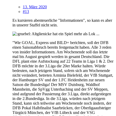
13. März 2020
#13
Es kursieren abenteuerliche "Informationen", so kann es aber
in unserer Staffel nicht sein.
Altglienicke hat ein Spiel mehr als Lok ...
"Wie GOAL, Express und BILD+ berichten, soll der DFB
einen Saisonabbruch bereits festgemacht haben. Alle 3 reden
von insider Informationen. Am Wochenende soll das letzte
mal bis August gespielt werden in gesamt Deutschland. Die
DFL plant eine Aufstockung auf 22 Teams in Liga 1 & 2. Der
DFB möchte in der 3.Liga die 20er Marke halten. Würde
bedeuten, nach jetzigem Stand, sofern sich am Wochenende
nicht verändert, betreten Arminia Bielefeld, der VfB Stuttgart,
der Hamburger SV und der 1.FC Heidenheim zur neuen
Saison die Bundesliga! Der MSV Duisburg, Waldhof
Mannheim, die SpVgg Unterhaching und der SV Meppen,
sind aufgrund der Pausierung der 3.Liga, direkt aufgestiegen
in die 2.Bundesliga. In die 3.Liga, würden nach jetzigem
Stand, kann sich teilweise am Wochenende noch ändern, der
DFB Pokal Halbfinalist Saarbrücken, der Oberligaaufsteiger
Türgücü München, der VfB Lübeck und der VSG