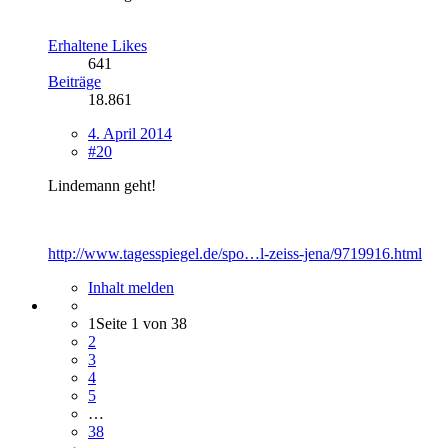
Erhaltene Likes
641
Beiträge
18.861
4. April 2014
#20
Lindemann geht!
http://www.tagesspiegel.de/spo…l-zeiss-jena/9719916.html
Inhalt melden
1
Seite 1 von 38
2
3
4
5
…
38