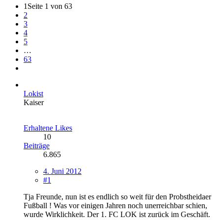
1
Seite 1 von 63
2
3
4
5
…
63
Lokist
Kaiser
Erhaltene Likes
10
Beiträge
6.865
4. Juni 2012
#1
Tja Freunde, nun ist es endlich so weit für den Probstheidaer
Fußball ! Was vor einigen Jahren noch unerreichbar schien,
wurde Wirklichkeit. Der 1. FC LOK ist zurück im Geschäft.