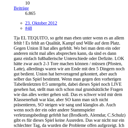
10
Beiträge
6.865
23. Oktober 2012
#48
Tja EL TEQUITO, so geht man eben unter wenn es an allem
fehlt ! Es fehlt an Qualität, Kampf und Wille auf dem Platz.
Gegen Union II hat alles gefehlt. Wo bei man dem ein oder
anderen nicht mal alles absprechen kann, da sind es dann
ganz einfach fußballerische Unterschiede oder Defizite. LOK
hätte zwar auch 2-3 Tore machen können / müssen (Pfosten,
Latte), allerdings waren wir am Ende mit den 5 Dingern noch
gut bedient. Union hat hervorragend gekontert, aber auch
selber das Spiel bestimmt. Wenn man gegen den vorherigen
Tabellenletzten 0:5 untergeht, dabei dieses Spiel noch LIVE
gesehen hat, stellt man sich schon mal grundsätzliche Fragen
wie das alles weiter gehen soll. Das es schwer wird mir dem
Klassenerhalt war klar, aber SO kann man sich nicht
präsentieren, SO steigen wir sang und klanglos ab. Auch
wenn noch der ein oder andere Stammspieler
verletzungsbedingt gefehlt hat (Brodkorb, Alemdar, C.Schulz)
gibt es für dieses Spiel keine Ausreden. Das war nicht nur ein
schlechter Tag, da wurden die Probleme offen aufgezeigt. Ich