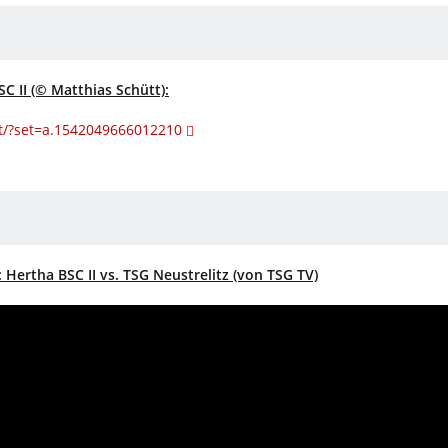
C II (© Matthias Schütt):
t/?set=a.1542049666012210
Hertha BSC II vs. TSG Neustrelitz (von TSG TV)