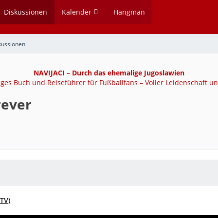
Diskussionen
Kalender
Hangman
kussionen
NAVIJACI – Durch das ehemalige Jugoslawien
tiges Buch und Reiseführer für Fußballfans – Voller Leidenschaft un
rever
 TV)