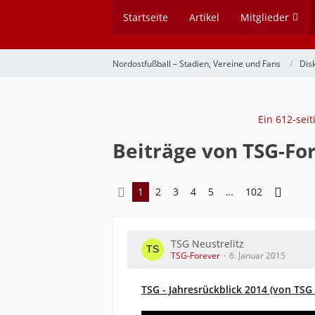
Startseite
Artikel
Mitglieder
Nordostfußball – Stadien, Vereine und Fans
Dis
Ein 612-sei
Beiträge von TSG-Fo
1
2
3
4
5
…
102
TSG Neustrelitz
TSG-Forever
6. Januar 2015
TSG - Jahresrückblick 2014 (von TSG