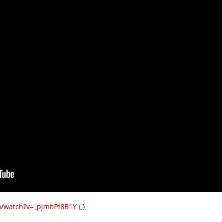
m/watch?v=_pjmhPf8B1Y
)