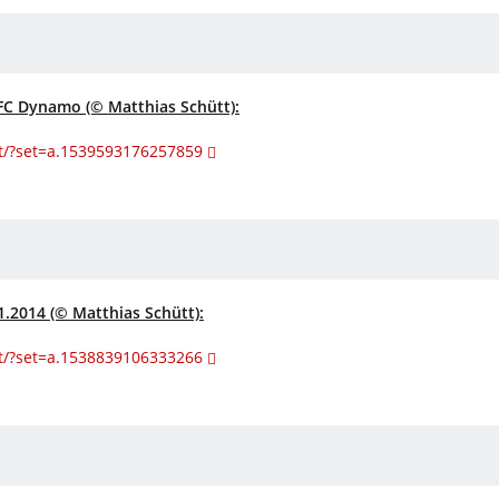
FC Dynamo (© Matthias Schütt):
t/?set=a.1539593176257859
.2014 (© Matthias Schütt):
t/?set=a.1538839106333266