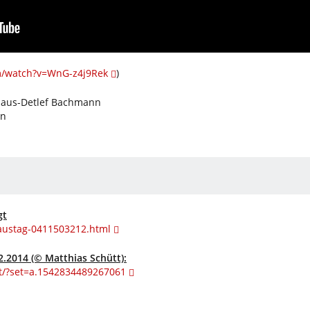
m/watch?v=WnG-z4j9Rek
)
Klaus-Detlef Bachmann
nn
gt
laustag-0411503212.html
.2014 (© Matthias Schütt):
t/?set=a.1542834489267061