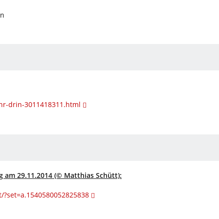
nn
hr-drin-3011418311.html
 am 29.11.2014 (© Matthias Schütt):
t/?set=a.1540580052825838