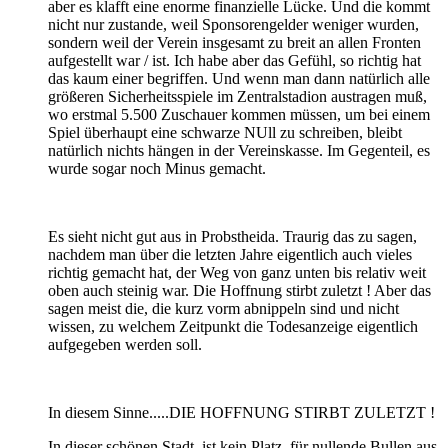
aber es klafft eine enorme finanzielle Lücke. Und die kommt
nicht nur zustande, weil Sponsorengelder weniger wurden,
sondern weil der Verein insgesamt zu breit an allen Fronten
aufgestellt war / ist. Ich habe aber das Gefühl, so richtig hat
das kaum einer begriffen. Und wenn man dann natürlich alle
größeren Sicherheitsspiele im Zentralstadion austragen muß,
wo erstmal 5.500 Zuschauer kommen müssen, um bei einem
Spiel überhaupt eine schwarze NUll zu schreiben, bleibt
natürlich nichts hängen in der Vereinskasse. Im Gegenteil, es
wurde sogar noch Minus gemacht.
Es sieht nicht gut aus in Probstheida. Traurig das zu sagen,
nachdem man über die letzten Jahre eigentlich auch vieles
richtig gemacht hat, der Weg von ganz unten bis relativ weit
oben auch steinig war. Die Hoffnung stirbt zuletzt ! Aber das
sagen meist die, die kurz vorm abnippeln sind und nicht
wissen, zu welchem Zeitpunkt die Todesanzeige eigentlich
aufgegeben werden soll.
In diesem Sinne.....DIE HOFFNUNG STIRBT ZULETZT !
In dieser schönen Stadt, ist kein Platz, für nullende Bullen aus