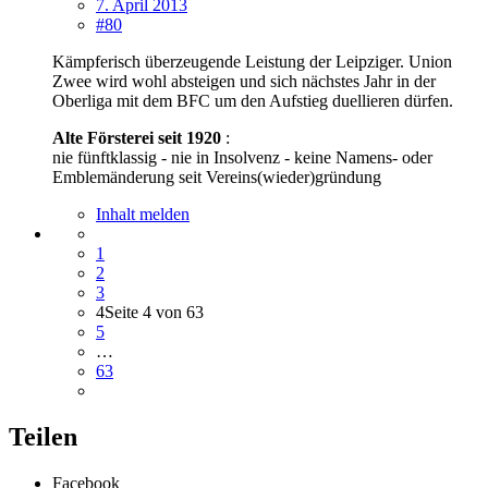
7. April 2013
#80
Kämpferisch überzeugende Leistung der Leipziger. Union
Zwee wird wohl absteigen und sich nächstes Jahr in der
Oberliga mit dem BFC um den Aufstieg duellieren dürfen.
Alte Försterei seit 1920
:
nie fünftklassig - nie in Insolvenz - keine Namens- oder
Emblemänderung seit Vereins(wieder)gründung
Inhalt melden
1
2
3
4
Seite 4 von 63
5
…
63
Teilen
Facebook