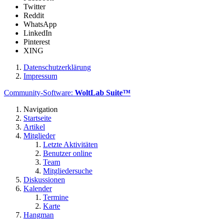
Twitter
Reddit
WhatsApp
LinkedIn
Pinterest
XING
Datenschutzerklärung
Impressum
Community-Software:
WoltLab Suite™
Navigation
Startseite
Artikel
Mitglieder
Letzte Aktivitäten
Benutzer online
Team
Mitgliedersuche
Diskussionen
Kalender
Termine
Karte
Hangman