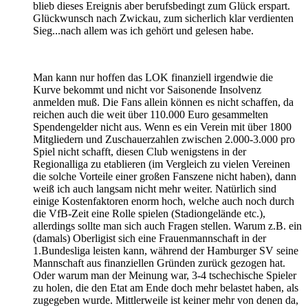
blieb dieses Ereignis aber berufsbedingt zum Glück erspart.
Glückwunsch nach Zwickau, zum sicherlich klar verdienten
Sieg...nach allem was ich gehört und gelesen habe.
Man kann nur hoffen das LOK finanziell irgendwie die
Kurve bekommt und nicht vor Saisonende Insolvenz
anmelden muß. Die Fans allein können es nicht schaffen, da
reichen auch die weit über 110.000 Euro gesammelten
Spendengelder nicht aus. Wenn es ein Verein mit über 1800
Mitgliedern und Zuschauerzahlen zwischen 2.000-3.000 pro
Spiel nicht schafft, diesen Club wenigstens in der
Regionalliga zu etablieren (im Vergleich zu vielen Vereinen
die solche Vorteile einer großen Fanszene nicht haben), dann
weiß ich auch langsam nicht mehr weiter. Natürlich sind
einige Kostenfaktoren enorm hoch, welche auch noch durch
die VfB-Zeit eine Rolle spielen (Stadiongelände etc.),
allerdings sollte man sich auch Fragen stellen. Warum z.B. ein
(damals) Oberligist sich eine Frauenmannschaft in der
1.Bundesliga leisten kann, während der Hamburger SV seine
Mannschaft aus finanziellen Gründen zurück gezogen hat.
Oder warum man der Meinung war, 3-4 tschechische Spieler
zu holen, die den Etat am Ende doch mehr belastet haben, als
zugegeben wurde. Mittlerweile ist keiner mehr von denen da,