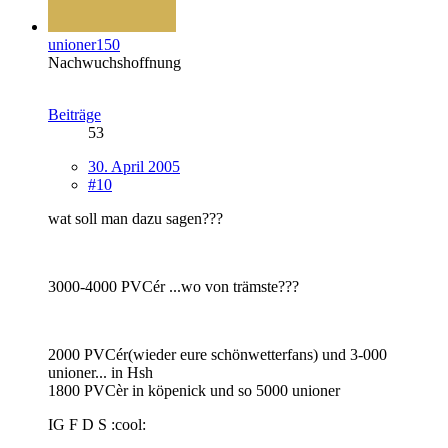
unioner150
Nachwuchshoffnung
Beiträge
53
30. April 2005
#10
wat soll man dazu sagen???
3000-4000 PVCér ...wo von trämste???
2000 PVCér(wieder eure schönwetterfans) und 3-000
unioner... in Hsh
1800 PVCèr in köpenick und so 5000 unioner
IG F D S :cool: