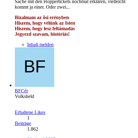
Sache mit den Hoppertickets nochmal erklären, vielleicht
kommt ja einer. Oder zwei...
Bizalmam az ôsi erényben
Hiszem, hogy vélünk az Isten
Hiszem, hogy lesz feltámadás
Jegyezd szavam, históriás!
Inhalt melden
BFCér
Volksheld
Erhaltene Likes
1
Beiträge
1.862