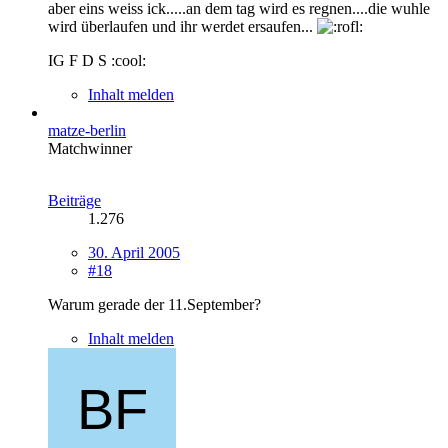
aber eins weiss ick.....an dem tag wird es regnen....die wuhle
wird überlaufen und ihr werdet ersaufen...
IG F D S :cool:
Inhalt melden
matze-berlin
Matchwinner
Beiträge
1.276
30. April 2005
#18
Warum gerade der 11.September?
Inhalt melden