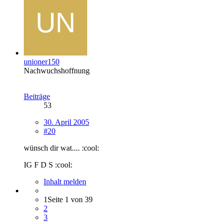
unioner150
Nachwuchshoffnung
Beiträge
53
30. April 2005
#20
wünsch dir wat.... :cool:
IG F D S :cool:
Inhalt melden
1
Seite 1 von 39
2
3