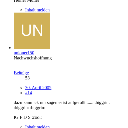
Heiner Müller
Inhalt melden
unioner150
Nachwuchshoffnung
Beiträge
53
30. April 2005
#14
dazu kann ick nur sagen er ist aufgerollt....... :biggrin:
:biggrin: :biggrin:
IG F D S :cool:
Inhalt melden