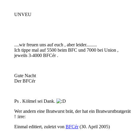
UNVEU
....wir freuen uns auf euch , aber leider.........
Ich tippe mal auf 5500 beim BFC und 7000 bei Union ,
jeweils 3-4000 BFCér .
Gute Nacht
Der BFCér
Ps . Kölmel sei Dank.
Wer andern eine Bratwurst brät, der hat ein Bratwurstbratgerät
! :irre:
Einmal editiert, zuletzt von
BFCér
(
30. April 2005
)