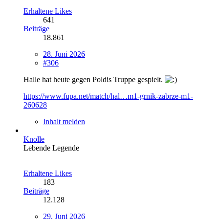
Erhaltene Likes
641
Beiträge
18.861
28. Juni 2026
#306
Halle hat heute gegen Poldis Truppe gespielt.
https://www.fupa.net/match/hal…m1-grnik-zabrze-m1-
260628
Inhalt melden
Knolle
Lebende Legende
Erhaltene Likes
183
Beiträge
12.128
29. Juni 2026