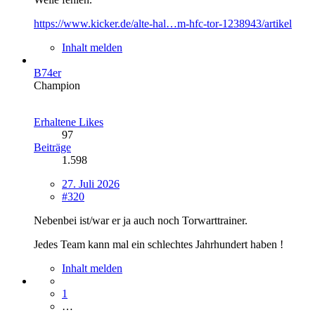
https://www.kicker.de/alte-hal…m-hfc-tor-1238943/artikel
Inhalt melden
B74er
Champion
Erhaltene Likes
97
Beiträge
1.598
27. Juli 2026
#320
Nebenbei ist/war er ja auch noch Torwarttrainer.
Jedes Team kann mal ein schlechtes Jahrhundert haben !
Inhalt melden
1
…