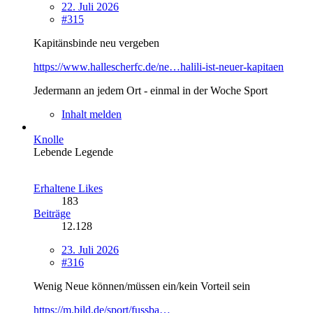
22. Juli 2026
#315
Kapitänsbinde neu vergeben
https://www.hallescherfc.de/ne…halili-ist-neuer-kapitaen
Jedermann an jedem Ort - einmal in der Woche Sport
Inhalt melden
Knolle
Lebende Legende
Erhaltene Likes
183
Beiträge
12.128
23. Juli 2026
#316
Wenig Neue können/müssen ein/kein Vorteil sein
https://m.bild.de/sport/fussba…