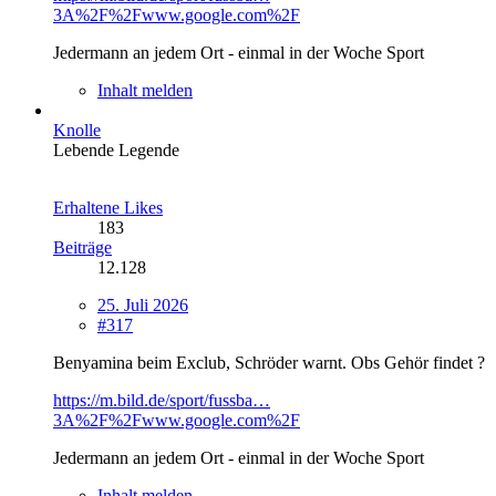
3A%2F%2Fwww.google.com%2F
Jedermann an jedem Ort - einmal in der Woche Sport
Inhalt melden
Knolle
Lebende Legende
Erhaltene Likes
183
Beiträge
12.128
25. Juli 2026
#317
Benyamina beim Exclub, Schröder warnt. Obs Gehör findet ?
https://m.bild.de/sport/fussba…
3A%2F%2Fwww.google.com%2F
Jedermann an jedem Ort - einmal in der Woche Sport
Inhalt melden