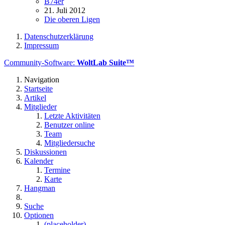
B74er
21. Juli 2012
Die oberen Ligen
Datenschutzerklärung
Impressum
Community-Software:
WoltLab Suite™
Navigation
Startseite
Artikel
Mitglieder
Letzte Aktivitäten
Benutzer online
Team
Mitgliedersuche
Diskussionen
Kalender
Termine
Karte
Hangman
Suche
Optionen
(placeholder)