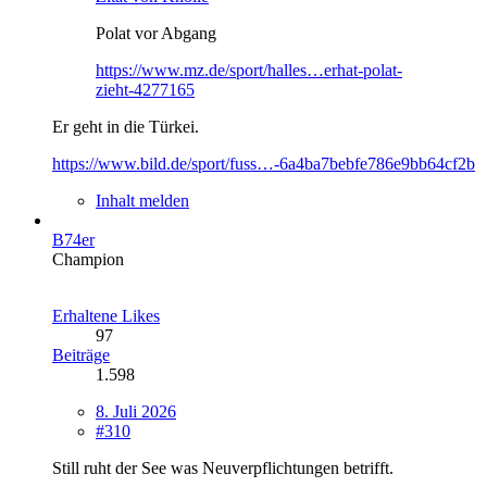
Polat vor Abgang
https://www.mz.de/sport/halles…erhat-polat-
zieht-4277165
Er geht in die Türkei.
https://www.bild.de/sport/fuss…-6a4ba7bebfe786e9bb64cf2b
Inhalt melden
B74er
Champion
Erhaltene Likes
97
Beiträge
1.598
8. Juli 2026
#310
Still ruht der See was Neuverpflichtungen betrifft.