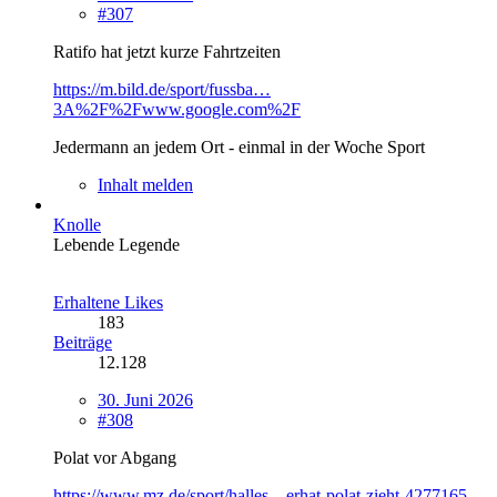
#307
Ratifo hat jetzt kurze Fahrtzeiten
https://m.bild.de/sport/fussba…
3A%2F%2Fwww.google.com%2F
Jedermann an jedem Ort - einmal in der Woche Sport
Inhalt melden
Knolle
Lebende Legende
Erhaltene Likes
183
Beiträge
12.128
30. Juni 2026
#308
Polat vor Abgang
https://www.mz.de/sport/halles…erhat-polat-zieht-4277165