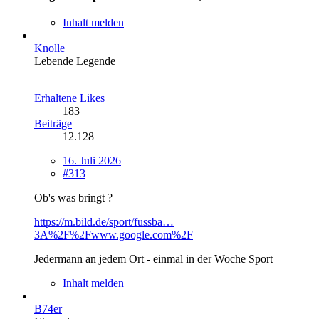
Inhalt melden
Knolle
Lebende Legende
Erhaltene Likes
183
Beiträge
12.128
16. Juli 2026
#313
Ob's was bringt ?
https://m.bild.de/sport/fussba…
3A%2F%2Fwww.google.com%2F
Jedermann an jedem Ort - einmal in der Woche Sport
Inhalt melden
B74er