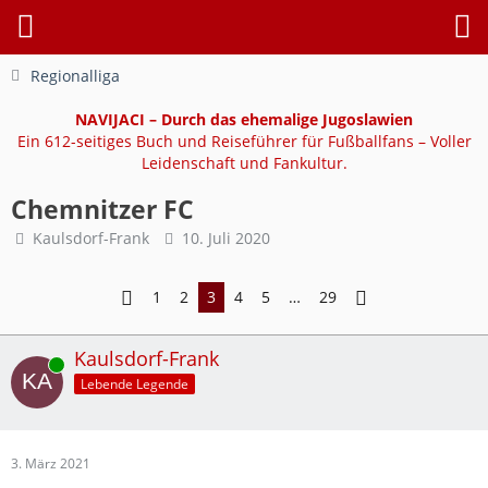
Regionalliga
NAVIJACI – Durch das ehemalige Jugoslawien
Ein 612-seitiges Buch und Reiseführer für Fußballfans – Voller
Leidenschaft und Fankultur.
Chemnitzer FC
Kaulsdorf-Frank
10. Juli 2020
1
2
3
4
5
…
29
Kaulsdorf-Frank
Online
Lebende Legende
3. März 2021