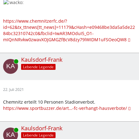
https://www.chemnitzerfc.de/?
id=62&tx_ttnews[tt_news]=11179&cHash=e09468be3da5a5de22
84bc32310742c0&fbclid=IwAR3MOduI5_O1-
mIQnNRvkw0zwavXOJGMGZfBcV8dzy79lWIDM1uFSOeoQW8
Kaulsdorf-Frank
Online
Lebende Legende
22. Juli 2021
Chemnitz erteilt 10 Personen Stadionverbot.
https://www.sportbuzzer.de/art…-fc-verhangt-hausverbote/
Kaulsdorf-Frank
Online
Lebende Legende