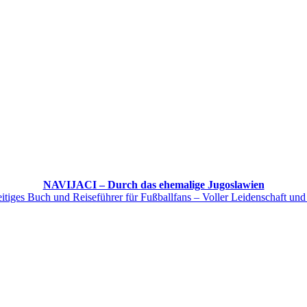
NAVIJACI – Durch das ehemalige Jugoslawien
itiges Buch und Reiseführer für Fußballfans – Voller Leidenschaft und