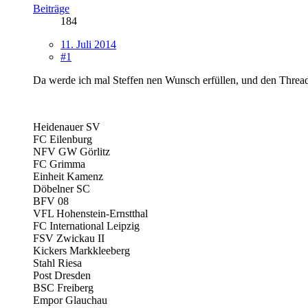
Beiträge
184
11. Juli 2014
#1
Da werde ich mal Steffen nen Wunsch erfüllen, und den Thread f
Heidenauer SV
FC Eilenburg
NFV GW Görlitz
FC Grimma
Einheit Kamenz
Döbelner SC
BFV 08
VFL Hohenstein-Ernstthal
FC International Leipzig
FSV Zwickau II
Kickers Markkleeberg
Stahl Riesa
Post Dresden
BSC Freiberg
Empor Glauchau