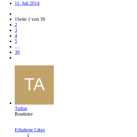
11. Juli 2014
1
Seite 1 von 39
2
3
4
5
…
39
Taifun
Routinier
Erhaltene Likes
1