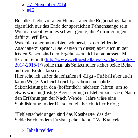
27. November 2014
#12
Bei aller Liebe zur alten Heimat, aber die Regionalliga kann
eigentlich nur das Ende der sportlichen Fahnenstange sein.
Wie man sieht, wird es schwer genug, die Anforderungen
dafür zu erfüllen.
Was mich aber am meisten schmerzt, ist der fehlende
Zuschauerzuspruch. Die Zahlen in dieser, aber auch in der
letzten Saison sind den Ergebnissen nicht angemessen. Mit
875 im Schnitt (
http://www.weltfussball.de/zus…liga-nordost-
2014-2015/1/
) sollte man als Spitzenreiter sicher beide Beine
auf dem Boden lassen.
Hier sehe ich außer dauerhaftem 4.-Liga - Fußball aber auch
kaum Wege. Vielleicht reicht ja schon eine solide
Saisonleistung in den (hoffentlich) nächsten Jahren, um so
etwas wie langfristige Begeisterung entstehen zu lassen. Nach
den Erfahrungen der Nach-Wende - Jahre wäre eine
Stabilisierung in der RL schon ein beachtlicher Erfolg.
"Fehlentscheidungen sind das Kostbarste, das der
Schiedsrichter dem Fußball geben kann." W. Kralicek
Inhalt melden