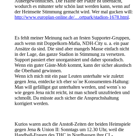
Außergewöhnliches. Die Hälfte der Plätze ist überdacht,
wodurch es mitunter sehr schön laut werden kann, wenn auf
der Heimseite Stimmung gemacht wird. Wer mal gucken will:
http://www.europlan-online.de/…ortpark/stadion-1678.html
.
Es fehlt meiner Meinung nach an festen Supporter-Gruppen,
auch wenn mit Doppelkorn-Mafia, NDH-City u. a. ein paar
Ansätze da sind. Die sind aber mangels Masse einfach nicht
in der Lage, das ganze Stadion in Stimmung zu versetzen.
Support passiert eher unorganisiert und daher sporadisch.
Wenn ein guter Gäste-Mob kommt, kann der sicher akustisch
die Oberhand gewinnen.
Wenn ich mich mit ein paar Leuten unterhalte wie zuletzt
gegen Jena, entdecke ich eher so´ne Konsumenten-Haltung:
Man will gefälligst gut unterhalten werden, und wenn´s so
wie gegen Jena nicht reicht, ist man schnell unzufrieden und
schmollt. Da müsste auch sicher die Anspruchshaltung
korrigiert werden.
Kurios waren auch die Anstoß-Zeiten der beiden Heimspiele
gegen Jena & Union II: Sonntags um 12.30 Uhr, weil die
Handball-Frauen des THC in Nordhausen ihre CL-