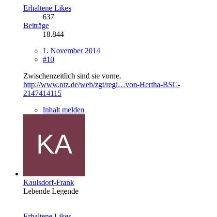
Erhaltene Likes
637
Beiträge
18.844
1. November 2014
#10
Zwischenzeitlich sind sie vorne.
http://www.otz.de/web/zgt/regi…von-Hertha-BSC-
2147414115
Inhalt melden
Kaulsdorf-Frank
Lebende Legende
Erhaltene Likes