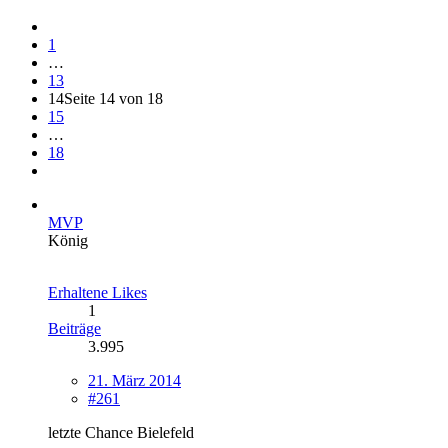
1
…
13
14
Seite 14 von 18
15
…
18
MVP
König
Erhaltene Likes
1
Beiträge
3.995
21. März 2014
#261
letzte Chance Bielefeld