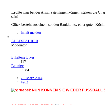
...sollte man bei der Armina gewinnen können, steigen die Chan
sein!
Glück besteht aus einem soliden Bankkonto, einer guten Köchi
Inhalt melden
ALLESFAHRER
Moderator
Erhaltene Likes
117
Beiträge
9.584
23. März 2014
#262
NUN KÖNNEN SIE WIEDER FUSSBALL S