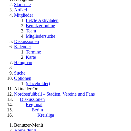
Startseite
Artikel
Mitglieder
Letzte Aktivitäten
Benutzer online
Team
Mitgliedersuche
Diskussionen
Kalender
Termine
Karte
Hangman
Suche
Optionen
(placeholder)
Aktueller Ort
Nordostfußball – Stadien, Vereine und Fans
Diskussionen
Regional
Berlin
Kreisliga
Benutzer-Menü
Anmeldung