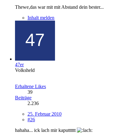
Thewe,das war mit mit Abstand dein bester...
Inhalt melden
47er
Volksheld
Erhaltene Likes
39
Beiträge
2.236
25. Februar 2010
#26
hahaha... ick lach mir kaputttttt