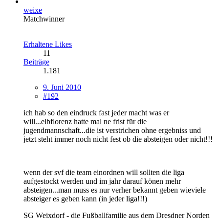
weixe
Matchwinner
Erhaltene Likes
11
Beiträge
1.181
9. Juni 2010
#192
ich hab so den eindruck fast jeder macht was er
will...elbflorenz hatte mal ne frist für die
jugendmannschaft...die ist verstrichen ohne ergebniss und
jetzt steht immer noch nicht fest ob die absteigen oder nicht!!!
wenn der svf die team einordnen will sollten die liga
aufgestockt werden und im jahr darauf könen mehr
absteigen...man muss es nur verher bekannt geben wieviele
absteiger es geben kann (in jeder liga!!!)
SG Weixdorf - die Fußballfamilie aus dem Dresdner Norden