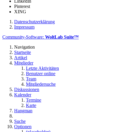
LinkedIn
Pinterest
XING
Datenschutzerklärung
Impressum
Community-Software:
WoltLab Suite™
Navigation
Startseite
Artikel
Mitglieder
Letzte Aktivitäten
Benutzer online
Team
Mitgliedersuche
Diskussionen
Kalender
Termine
Karte
Hangman
Suche
Optionen
(placeholder)