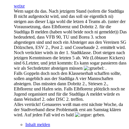
weixe
Wem sagst du das. Nach jetzigem Stand (sofern die Stadtliga
B nicht aufgestockt wird, und das soll sie eigentlich ni)
steigen aus dieser Liga wohl die letzen 4 Teams ab. (unter der
Voraussetzung, dass Elbflorenz und Dobritz 2. für die
Stadtliga B melden (haben wohl beide noch ni gemeldet)) Das
bedeudeted, dass VFB 90, TU und Borea 3. schon
abgestiegen sind und noch ein Absteiger aus den Vereinen SG
Dölzschen, ESV 2., Post 2. und Cossebaude 2. ermittelt wird.
Noch verückter wirds in der 1. Stadtklasse. Dort steigen nach
jetzigen Kenntnissen die letzten 5 ab. Wir (Löbtauer Kickers)
sind 6.Letzter, und jetzt kommts: Es kann sogar passieren dass
wir als Sechstletzter absteigen müssen
.
Falls Goppeln doch noch den Klassenerhalt schaffen sollte,
sollen angeblich aus der Stadtliga A vier Mannschaften
absteigen. Das müssten dann Dobritz 2., Striesen 2.,
Elbflorenz und Hafen sein. Falls Elbflorenz plötzlich noch ne
Jugend organisiert und für die Stadtliga A meldet würde es
dann Weixdorf 2. oder DSC 2. treffen.
Alles verrückt! Genaueres weiß man erst nächste Woche, da
der Stadtverband diese Problematik erst am Samstag klären
wird. Auf jeden Fall wird es bald
geben.
Inhalt melden