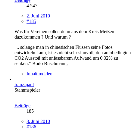
Beiträge
4.547
2. Juni 2010
#185
Was für Vereinen sollen denn aus dem Kreis Meißen
dazukommen ? Und warum ?
".. solange man in chinesischen Flüssen seine Fotos
entwickeln kann, ist es nicht sehr sinnvoll, den autobedingten
CO2 Ausstoß mit unfassbarem Aufwand um 0,02% zu
senken." Bodo Buschmann,
Inhalt melden
franz-paul
Stammspieler
Beiträge
185
3. Juni 2010
#186