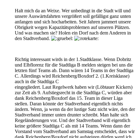
Halt mich da an Weixe. Wer unbedingt in die Stadt will und
unsere Auswärtsfahrten vergrößert soll gefälligst ganz unten
anfangen und sich hocharbeiten. Seit Jahren jammert unsere
Obrigkeit wegen Kapazitätsproblemen auf unseren Plätzen.
Und was machen sie? Holen ein Dorf nach dem Anderen in
den Stadtverband.
Richtig interessant wirds in der 1.Stadtklasse. Wenn Dobritz
und Elbflorenz für die Stadtliga B melden steigen bei uns die
letzten fünf Teams ab. Dann wären 14 Teams in der Stadtliga
C. Allerdings wird Reichenberg/Boxdorf 2. (1.Kreisklasse)
auch in die Stadtliga C
eingegliedert. Laut Regelwerk haben wir (Löbtauer Kickers)
zur Zeit als 9. Aufstiegsrecht in die Stadtliga C, würden aber
dank Reichenberg/Boxdorf das 15. Team in dieser Liga
stellen. Daran könnte der Stadtverband eigentlich nichts
ändern. Wenn, ja wenn da der lustige Satz nicht wäre, den der
Stadtverband immer unten drunter schreibt. Man halte sich
Regeländerungen vor. Und der Stadtverband will eigentlich
keine größere Stadtliga C als mit 14 Teams. Wenn dann der
Vorstand vom Stadtverband am Samstag entscheidet, dass wir
dank Reichenberg/Boxdorf nicht aufsteigen dürfen werd ich