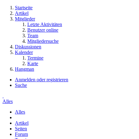
Startseite
Artikel
Mitglieder
Letzte Aktivitäten
Benutzer online
Team
Mitgliedersuche
Diskussionen
Kalender
Termine
Karte
Hangman
Anmelden oder registrieren
Suche
Alles
Alles
Artikel
Seiten
Forum