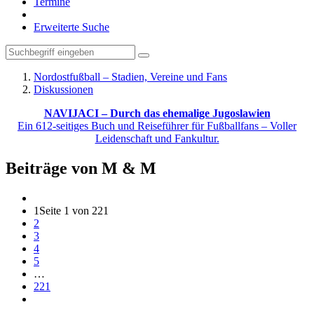
Termine
Erweiterte Suche
Nordostfußball – Stadien, Vereine und Fans
Diskussionen
NAVIJACI – Durch das ehemalige Jugoslawien
Ein 612-seitiges Buch und Reiseführer für Fußballfans – Voller
Leidenschaft und Fankultur.
Beiträge von M & M
1
Seite 1 von 221
2
3
4
5
…
221