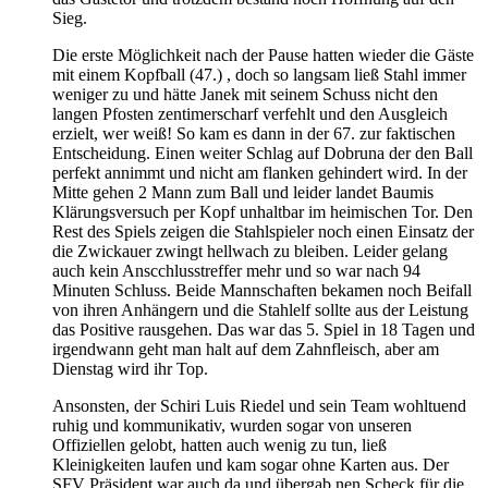
Sieg.
Die erste Möglichkeit nach der Pause hatten wieder die Gäste
mit einem Kopfball (47.) , doch so langsam ließ Stahl immer
weniger zu und hätte Janek mit seinem Schuss nicht den
langen Pfosten zentimerscharf verfehlt und den Ausgleich
erzielt, wer weiß! So kam es dann in der 67. zur faktischen
Entscheidung. Einen weiter Schlag auf Dobruna der den Ball
perfekt annimmt und nicht am flanken gehindert wird. In der
Mitte gehen 2 Mann zum Ball und leider landet Baumis
Klärungsversuch per Kopf unhaltbar im heimischen Tor. Den
Rest des Spiels zeigen die Stahlspieler noch einen Einsatz der
die Zwickauer zwingt hellwach zu bleiben. Leider gelang
auch kein Anscchlusstreffer mehr und so war nach 94
Minuten Schluss. Beide Mannschaften bekamen noch Beifall
von ihren Anhängern und die Stahlelf sollte aus der Leistung
das Positive rausgehen. Das war das 5. Spiel in 18 Tagen und
irgendwann geht man halt auf dem Zahnfleisch, aber am
Dienstag wird ihr Top.
Ansonsten, der Schiri Luis Riedel und sein Team wohltuend
ruhig und kommunikativ, wurden sogar von unseren
Offiziellen gelobt, hatten auch wenig zu tun, ließ
Kleinigkeiten laufen und kam sogar ohne Karten aus. Der
SFV Präsident war auch da und übergab nen Scheck für die