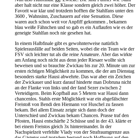
aber halt nicht nur eine Klasse sondern gleich zwei höher. Der
Favorit war klar und trotzdem hofften die Stahlfans unter den
3600 , Wahnsinn, Zuschauern auf eine Sensation. Diese
waren auch schon weit vor Anpfiff gekommen , bekamen
blau weiße Fähnchen und so gab es ein Auflaufen wie es der
geneigte Stahlfan noch nie gesehen hat.
In einem Halbfinale gibt es gewohnterweise natürlich
Spielerausfälle auf beiden Seiten, wobei die ein Team wie der
FSV sich leichter tut als die reine Amateure. Aber das wirkte
am Anfang noch nicht aus denn jeder Riesaer wollte sich
beweisen und so brauchte Zwickau bis zur 20. Minute um zur
ersten richtigen Möglichkeit zu kommen, die der am Dienstag
besonders starke Hausi abwehrte. Das war aber ein Zeichen
der Zwickauer und kurz darauf hinderte man Dobruna nicht
an der Flanke von links und der fand Sezer zwischen 2
Verteidigern. Beim Kopfball aus 5 Metern war Hausi dann
chancenlos. Stahls erste Möglichkeit war ein abgefälschter
Freistoß von Bendi den Hiemann vor Huschel zu fassen
bekam. Bei allem Einsatz zeigte sich dann doch der
Unterschied und Zwickau bekam Chancen. Prasse traf den
Pfosten, Hausi entschärfte 2 Schüsse und in der 43. klärte er
bei einem Freistos gleich 3x hintereinander. In der
Nachspielzeit verfehlte Vlady von der Strafraumgrenze aus
das Gästetor und trotzdem bestand noch Hoffnung auf den