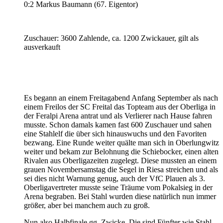
0:2 Markus Baumann (67. Eigentor)
Zuschauer: 3600 Zahlende, ca. 1200 Zwickauer, gilt als
ausverkauft
Es begann an einem Freitagabend Anfang September als nach
einem Freilos der SC Freital das Topteam aus der Oberliga in
der Feralpi Arena antrat und als Verlierer nach Hause fahren
musste. Schon damals kamen fast 600 Zuschauer und sahen
eine Stahlelf die über sich hinauswuchs und den Favoriten
bezwang. Eine Runde weiter quälte man sich in Oberlungwitz
weiter und bekam zur Belohnung die Schiebocker, einen alten
Rivalen aus Oberligazeiten zugelegt. Diese mussten an einem
grauen Novembersamstag die Segel in Riesa streichen und als
sei dies nicht Warnung genug, auch der VfC Plauen als 3.
Oberligavertreter musste seine Träume vom Pokalsieg in der
Arena begraben. Bei Stahl wurden diese natürlich nun immer
größer, aber bei manchem auch zu groß.
Nun also Halbfinale gg. Zwicke. Die sind Fünfter wie Stahl