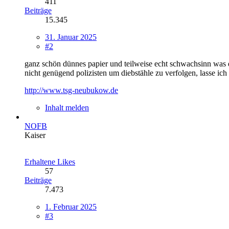
411
Beiträge
15.345
31. Januar 2025
#2
ganz schön dünnes papier und teilweise echt schwachsinn was da
nicht genügend polizisten um diebstähle zu verfolgen, lasse ich d
http://www.tsg-neubukow.de
Inhalt melden
NOFB
Kaiser
Erhaltene Likes
57
Beiträge
7.473
1. Februar 2025
#3