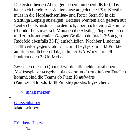
Die ersten beiden Absteiger stehen nun ebenfalls fest, das
hatte sich bereits zur Winterpause angedeutet: FSV Krostitz
muss in die Nordsachsenliga- und Roter Stern 99 in die
Stadtliga Leipzig absteigen. Letztere wehrten sich gestern auf
Leutzscher Kunstrasen ordentlich, aber nach dem 2:0 konnte
Chemie II erstmals seit Monaten die Abstiegsränge verlassen
und zum kommenden Gegner Großenhain (nach 2:5 gegen
Radefeld ebenfalls 33 P.) aufschließen. Nachbar Lindenau
1848 verlor gegen Colditz 1:2 und liegt jetzt mit 32 Punkten
auf dem viertletzten Platz, dahinter F/A Wurzen mit 30
Punkten nach 2:3 in Meissen.
Zwischen diesem Quartett werden die beiden restlichen
Abstiegsplätze vergeben, da es dort noch zu direkten Duellen
kommt, sind die Teams ab Platz 10 aufwärts
(Panitzsch/Borsdorf, 38 Punkte) praktisch gesichert.
Inhalt melden
Grossenhainer
Matchwinner
Erhaltene Likes
45