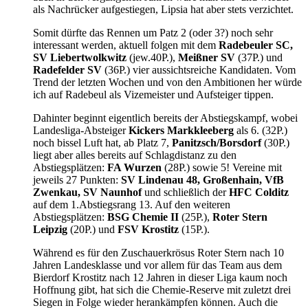
als Nachrücker aufgestiegen, Lipsia hat aber stets verzichtet.
Somit dürfte das Rennen um Patz 2 (oder 3?) noch sehr
interessant werden, aktuell folgen mit dem
Radebeuler SC,
SV Liebertwolkwitz
(jew.40P.),
Meißner SV
(37P.) und
Radefelder SV
(36P.) vier aussichtsreiche Kandidaten. Vom
Trend der letzten Wochen und von den Ambitionen her würde
ich auf Radebeul als Vizemeister und Aufsteiger tippen.
Dahinter beginnt eigentlich bereits der Abstiegskampf, wobei
Landesliga-Absteiger
Kickers Markkleeberg
als 6. (32P.)
noch bissel Luft hat, ab Platz 7,
Panitzsch/Borsdorf
(30P.)
liegt aber alles bereits auf Schlagdistanz zu den
Abstiegsplätzen:
FA Wurzen
(28P.) sowie 5! Vereine mit
jeweils 27 Punkten:
SV Lindenau 48, Großenhain, VfB
Zwenkau, SV Naunhof
und schließlich der
HFC Colditz
auf dem 1.Abstiegsrang 13. Auf den weiteren
Abstiegsplätzen:
BSG Chemie II
(25P.),
Roter Stern
Leipzig
(20P.) und
FSV Krostitz
(15P.).
Während es für den Zuschauerkrösus Roter Stern nach 10
Jahren Landesklasse und vor allem für das Team aus dem
Bierdorf Krostitz nach 12 Jahren in dieser Liga kaum noch
Hoffnung gibt, hat sich die Chemie-Reserve mit zuletzt drei
Siegen in Folge wieder herankämpfen können. Auch die