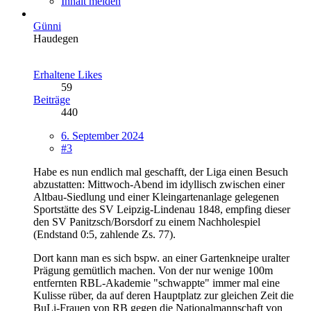
Inhalt melden
Günni
Haudegen
Erhaltene Likes
59
Beiträge
440
6. September 2024
#3
Habe es nun endlich mal geschafft, der Liga einen Besuch
abzustatten: Mittwoch-Abend im idyllisch zwischen einer
Altbau-Siedlung und einer Kleingartenanlage gelegenen
Sportstätte des SV Leipzig-Lindenau 1848, empfing dieser
den SV Panitzsch/Borsdorf zu einem Nachholespiel
(Endstand 0:5, zahlende Zs. 77).
Dort kann man es sich bspw. an einer Gartenkneipe uralter
Prägung gemütlich machen. Von der nur wenige 100m
entfernten RBL-Akademie "schwappte" immer mal eine
Kulisse rüber, da auf deren Hauptplatz zur gleichen Zeit die
BuLi-Frauen von RB gegen die Nationalmannschaft von