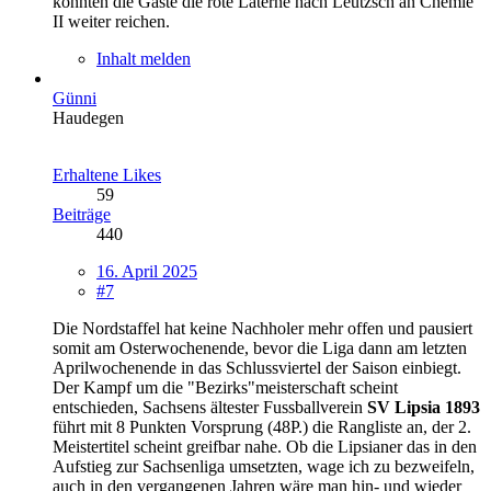
konnten die Gäste die rote Laterne nach Leutzsch an Chemie
II weiter reichen.
Inhalt melden
Günni
Haudegen
Erhaltene Likes
59
Beiträge
440
16. April 2025
#7
Die Nordstaffel hat keine Nachholer mehr offen und pausiert
somit am Osterwochenende, bevor die Liga dann am letzten
Aprilwochenende in das Schlussviertel der Saison einbiegt.
Der Kampf um die "Bezirks"meisterschaft scheint
entschieden, Sachsens ältester Fussballverein
SV Lipsia 1893
führt mit 8 Punkten Vorsprung (48P.) die Rangliste an, der 2.
Meistertitel scheint greifbar nahe. Ob die Lipsianer das in den
Aufstieg zur Sachsenliga umsetzten, wage ich zu bezweifeln,
auch in den vergangenen Jahren wäre man hin- und wieder