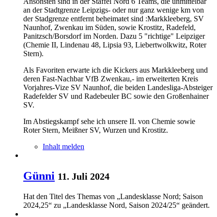
Ansonsten sind in der Staffel Nord 6 Teams, die unmittelbar
an der Stadtgrenze Leipzigs- oder nur ganz wenige km von
der Stadgrenze entfernt beheimatet sind :Markkleeberg, SV
Naunhof, Zwenkau im Süden, sowie Krostitz, Radefeld,
Panitzsch/Borsdorf im Norden. Dazu 5 "richtige" Leipziger
(Chemie II, Lindenau 48, Lipsia 93, Liebertwolkwitz, Roter
Stern).
Als Favoriten erwarte ich die Kickers aus Markkleeberg und
deren Fast-Nachbar VfB Zwenkau,- im erweiterten Kreis
Vorjahres-Vize SV Naunhof, die beiden Landesliga-Absteiger
Radefelder SV und Radebeuler BC sowie den Großenhainer
SV.
Im Abstiegskampf sehe ich unsere II. von Chemie sowie
Roter Stern, Meißner SV, Wurzen und Krostitz.
Inhalt melden
Günni
11. Juli 2024
Hat den Titel des Themas von „Landesklasse Nord; Saison
2024,25“ zu „Landesklasse Nord, Saison 2024/25“ geändert.