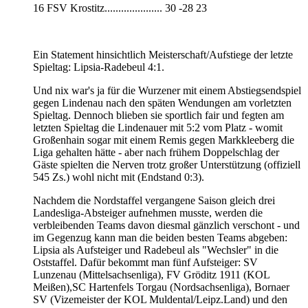
16 FSV Krostitz..................... 30 -28 23
Ein Statement hinsichtlich Meisterschaft/Aufstiege der letzte
Spieltag: Lipsia-Radebeul 4:1.
Und nix war's ja für die Wurzener mit einem Abstiegsendspiel
gegen Lindenau nach den späten Wendungen am vorletzten
Spieltag. Dennoch blieben sie sportlich fair und fegten am
letzten Spieltag die Lindenauer mit 5:2 vom Platz - womit
Großenhain sogar mit einem Remis gegen Markkleeberg die
Liga gehalten hätte - aber nach frühem Doppelschlag der
Gäste spielten die Nerven trotz großer Unterstützung (offiziell
545 Zs.) wohl nicht mit (Endstand 0:3).
Nachdem die Nordstaffel vergangene Saison gleich drei
Landesliga-Absteiger aufnehmen musste, werden die
verbleibenden Teams davon diesmal gänzlich verschont - und
im Gegenzug kann man die beiden besten Teams abgeben:
Lipsia als Aufsteiger und Radebeul als "Wechsler" in die
Oststaffel. Dafür bekommt man fünf Aufsteiger: SV
Lunzenau (Mittelsachsenliga), FV Gröditz 1911 (KOL
Meißen),SC Hartenfels Torgau (Nordsachsenliga), Bornaer
SV (Vizemeister der KOL Muldental/Leipz.Land) und den