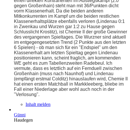
einen direkten Kontrahenten im Abstiegskampf (2:0
gegen Großenhain) steht man mit 36/Punkten dicht
vorm Klassenerhalt. Da die beiden anderen
Mitkonkurrenten im Kampf um die beiden restlichen
Klassenerhaltsplätze ebenfalls verloren (Lindenau 0:1
in Zwenkau und Wurzen gar 1:2 zu Hause gegen
Schlusslicht Krostitz), ist Chemie II der große Gewinner
des vergangenen Spieltages. Die Wurzner sind aktuell
im entgegengesetzten Trend (2 Punkte aus den letzten
6 Spielen) - ob man sich für ein "Endspiel" um den
Klassenerhalt am letzten Spieltag gegen Lindenau
positionieren kann, scheint fraglich, am kommenden
WE geht es zum Tabellenzweiten Radebeul. Ich
vermute, dass es letztlich auf ein Fernduell zwischen
Großenhain (muss nach Naunhof) und Lindenau
(empfängt erstmal Colditz) hinauslaufen wird, Chemie II
hat einen ersten Matchball in Markkleeberg, bliebe im
Fall einer Niederlage aber wohl auch noch in der
"Verlosung".
Inhalt melden
Günni
Haudegen