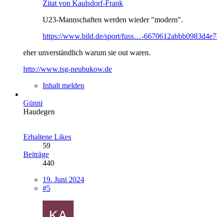
Zitat von Kaulsdorf-Frank
U23-Mannschaften werden wieder "modern".
https://www.bild.de/sport/fuss…-6670612abbb0983d4e
eher unverständlich warum sie out waren.
http://www.tsg-neubukow.de
Inhalt melden
Günni
Haudegen
Erhaltene Likes
59
Beiträge
440
19. Juni 2024
#5