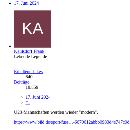
17. Juni 2024
Kaulsdorf-Frank
Lebende Legende
Erhaltene Likes
640
Beiträge
18.859
17. Juni 2024
#1
U23-Mannschaften werden wieder "modern".
https://www.bild.de/sport/fuss…-6670612abbb0983d4e747c0d