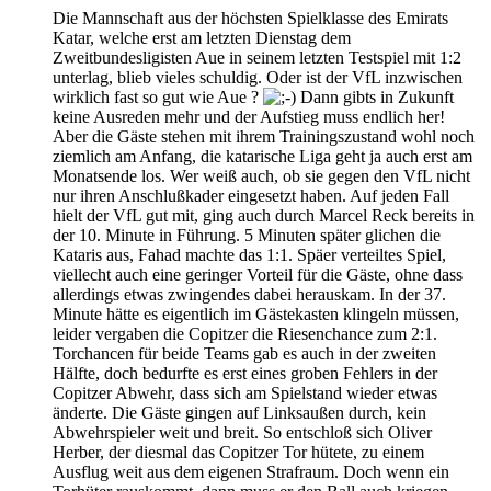
Die Mannschaft aus der höchsten Spielklasse des Emirats
Katar, welche erst am letzten Dienstag dem
Zweitbundesligisten Aue in seinem letzten Testspiel mit 1:2
unterlag, blieb vieles schuldig. Oder ist der VfL inzwischen
wirklich fast so gut wie Aue ?
Dann gibts in Zukunft
keine Ausreden mehr und der Aufstieg muss endlich her!
Aber die Gäste stehen mit ihrem Trainingszustand wohl noch
ziemlich am Anfang, die katarische Liga geht ja auch erst am
Monatsende los. Wer weiß auch, ob sie gegen den VfL nicht
nur ihren Anschlußkader eingesetzt haben. Auf jeden Fall
hielt der VfL gut mit, ging auch durch Marcel Reck bereits in
der 10. Minute in Führung. 5 Minuten später glichen die
Kataris aus, Fahad machte das 1:1. Späer verteiltes Spiel,
viellecht auch eine geringer Vorteil für die Gäste, ohne dass
allerdings etwas zwingendes dabei herauskam. In der 37.
Minute hätte es eigentlich im Gästekasten klingeln müssen,
leider vergaben die Copitzer die Riesenchance zum 2:1.
Torchancen für beide Teams gab es auch in der zweiten
Hälfte, doch bedurfte es erst eines groben Fehlers in der
Copitzer Abwehr, dass sich am Spielstand wieder etwas
änderte. Die Gäste gingen auf Linksaußen durch, kein
Abwehrspieler weit und breit. So entschloß sich Oliver
Herber, der diesmal das Copitzer Tor hütete, zu einem
Ausflug weit aus dem eigenen Strafraum. Doch wenn ein