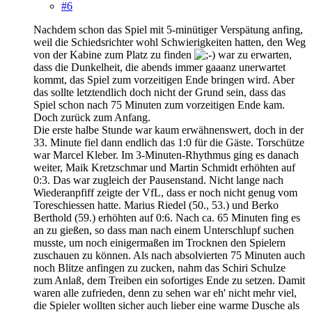
#6
Nachdem schon das Spiel mit 5-minütiger Verspätung anfing,
weil die Schiedsrichter wohl Schwierigkeiten hatten, den Weg
von der Kabine zum Platz zu finden
war zu erwarten,
dass die Dunkelheit, die abends immer gaaanz unerwartet
kommt, das Spiel zum vorzeitigen Ende bringen wird. Aber
das sollte letztendlich doch nicht der Grund sein, dass das
Spiel schon nach 75 Minuten zum vorzeitigen Ende kam.
Doch zurück zum Anfang.
Die erste halbe Stunde war kaum erwähnenswert, doch in der
33. Minute fiel dann endlich das 1:0 für die Gäste. Torschütze
war Marcel Kleber. Im 3-Minuten-Rhythmus ging es danach
weiter, Maik Kretzschmar und Martin Schmidt erhöhten auf
0:3. Das war zugleich der Pausenstand. Nicht lange nach
Wiederanpfiff zeigte der VfL, dass er noch nicht genug vom
Toreschiessen hatte. Marius Riedel (50., 53.) und Berko
Berthold (59.) erhöhten auf 0:6. Nach ca. 65 Minuten fing es
an zu gießen, so dass man nach einem Unterschlupf suchen
musste, um noch einigermaßen im Trocknen den Spielern
zuschauen zu können. Als nach absolvierten 75 Minuten auch
noch Blitze anfingen zu zucken, nahm das Schiri Schulze
zum Anlaß, dem Treiben ein sofortiges Ende zu setzen. Damit
waren alle zufrieden, denn zu sehen war eh' nicht mehr viel,
die Spieler wollten sicher auch lieber eine warme Dusche als