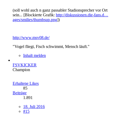
(soll wohl auch n ganz passabler Stadionsprecher vor Ort
sein... [Blockierte Grafik:
http://diskussionen.die-fans.d…
ages/smilies/thumbsup.png
])
http://www.msv08.de/
"Vogel fliegt, Fisch schwimmt, Mensch läuft."
Inhalt melden
FSVKICKER
Champion
Erhaltene Likes
85
Beiträge
1.891
18. Juli 2016
#15