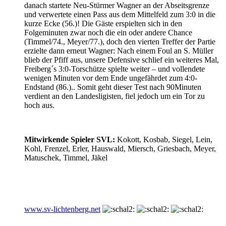
danach startete Neu-Stürmer Wagner an der Abseitsgrenze
und verwertete einen Pass aus dem Mittelfeld zum 3:0 in die
kurze Ecke (56.)! Die Gäste erspielten sich in den
Folgeminuten zwar noch die ein oder andere Chance
(Timmel/74., Meyer/77.), doch den vierten Treffer der Partie
erzielte dann erneut Wagner: Nach einem Foul an S. Müller
blieb der Pfiff aus, unsere Defensive schlief ein weiteres Mal,
Freiberg´s 3:0-Torschütze spielte weiter – und vollendete
wenigen Minuten vor dem Ende ungefährdet zum 4:0-
Endstand (86.).. Somit geht dieser Test nach 90Minuten
verdient an den Landesligisten, fiel jedoch um ein Tor zu
hoch aus.
Mitwirkende Spieler SVL:
Kokott, Kosbab, Siegel, Lein,
Kohl, Frenzel, Erler, Hauswald, Miersch, Griesbach, Meyer,
Matuschek, Timmel, Jäkel
www.sv-lichtenberg.net