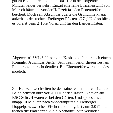
gut zu Ende fuhren, blieb uns das Tor in den folgenden
Minuten leider verwehrt. Einzig eine feine Einzelleistung von
Miersch hätte uns vor der Halbzeit fast den Ehrentreffer
beschert. Doch sein Abschluss querte die Grundlinie knapp
außerhalb des rechten Freiberger Pfostens (27.)! Und so blieb
es vorerst beim 2-Tore-Vorsprung für den Landesligisten.
Abgewehrt! SVL-Schlussmann Kosbab blieb hier nach einem
Römmler-Abschluss Sieger. Sein Team verlor diesen Test am
Ende trotzdem recht deutlich. Ein Ehrentreffer war zumindest
möglich.
Zur Halbzeit wechselten beide Trainer einmal durch. 12 neue
Beine betraten kurz vor 20:00Uhr den Rasen. 8 davon auf
BSC-Seite, 4 waren es bei den Gästen. Und spätestens als
knapp 10 Minuten nach Wiederanpfiff ein Freiberger
Doppelpass zwischen Fischer und Illing fast zum 3:0 führte,
rochen die Platzherren kühle Abendluft. Nur Sekunden