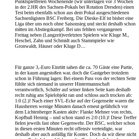
Punktspielfreien Wochenende (wir unterlagen vor 3 Wochen
in der 2.HR des Sachsen-Pokals bei Rotation Dresden) einen
Test beim ebenfalls schon aus dem Pokal ausgeschiedenen
Sachsenligisten BSC Freiberg. Die Dieske-Elf ist bisher eine
Liga über uns noch ohne Saisonsieg und steckt deshalb schon
mitten im Abstiegskampf. Bei uns fehlten vergangenen
Freitag neben (Langzeit)verletzten Spielern wie Kluge M.,
Heschel, Zahn und Schmidt auch Stammpieler wie
Gronwaldt, Häuser oder Kluge D…
Für ganze 3,-Euro Einrtitt sahen die ca. 70 Gäste eine Partie,
in der kaum angestoßen war, doch die Gastgeber trotzdem
schon in Führung lagen: Bei einem Pass von der rechten Seite
fühlte sich niemand in unserer Hintermannschaft
verantwortlich, Schäfer auf seiner linken Seite kam deshalb
recht ruhig ans Spielobjekt ran und schloss auch trocken ab:
1:0 (2.)! Nach einer SVL-Ecke auf der Gegenseite waren die
Hausherren wenige Minuten danach erneut gefährlich vor
dem Lichtenberger Kasten aktiv: Flanke Mehner von rechts,
Kopfball Hennig – und schon stand es 2:0 (10.)! Diese Treffer
fielen jeweils fast ohne Gegenwehr. Der BSC, welcher schon
in diesen ersten Minuten recht offensiv verteidigte, war
deshalb aber auch anfällig für Konter. Doch da wir diese nicht