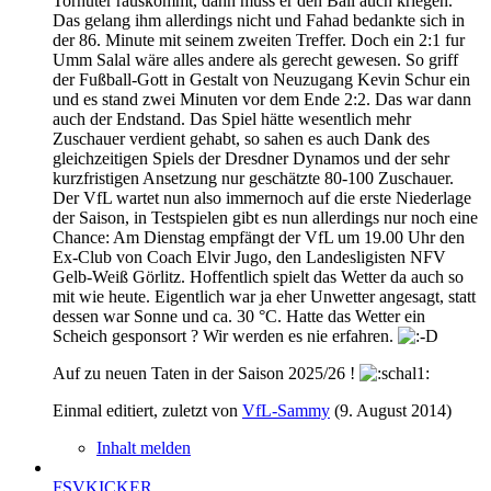
Torhüter rauskommt, dann muss er den Ball auch kriegen.
Das gelang ihm allerdings nicht und Fahad bedankte sich in
der 86. Minute mit seinem zweiten Treffer. Doch ein 2:1 fur
Umm Salal wäre alles andere als gerecht gewesen. So griff
der Fußball-Gott in Gestalt von Neuzugang Kevin Schur ein
und es stand zwei Minuten vor dem Ende 2:2. Das war dann
auch der Endstand. Das Spiel hätte wesentlich mehr
Zuschauer verdient gehabt, so sahen es auch Dank des
gleichzeitigen Spiels der Dresdner Dynamos und der sehr
kurzfristigen Ansetzung nur geschätzte 80-100 Zuschauer.
Der VfL wartet nun also immernoch auf die erste Niederlage
der Saison, in Testspielen gibt es nun allerdings nur noch eine
Chance: Am Dienstag empfängt der VfL um 19.00 Uhr den
Ex-Club von Coach Elvir Jugo, den Landesligisten NFV
Gelb-Weiß Görlitz. Hoffentlich spielt das Wetter da auch so
mit wie heute. Eigentlich war ja eher Unwetter angesagt, statt
dessen war Sonne und ca. 30 °C. Hatte das Wetter ein
Scheich gesponsort ? Wir werden es nie erfahren.
Auf zu neuen Taten in der Saison 2025/26 !
Einmal editiert, zuletzt von
VfL-Sammy
(
9. August 2014
)
Inhalt melden
FSVKICKER