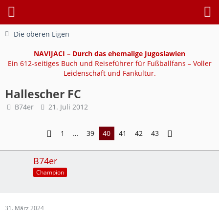
Die oberen Ligen
NAVIJACI – Durch das ehemalige Jugoslawien
Ein 612-seitiges Buch und Reiseführer für Fußballfans – Voller
Leidenschaft und Fankultur.
Hallescher FC
B74er
21. Juli 2012
1
…
39
40
41
42
43
B74er
Champion
31. März 2024