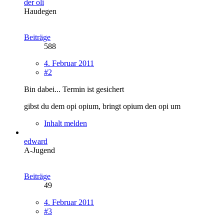
der oli
Haudegen
Beiträge
588
4. Februar 2011
#2
Bin dabei... Termin ist gesichert
gibst du dem opi opium, bringt opium den opi um
Inhalt melden
edward
A-Jugend
Beiträge
49
4. Februar 2011
#3