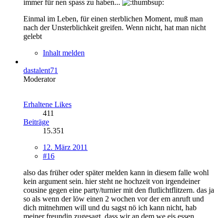
immer für nen spass zu haben...
Einmal im Leben, für einen sterblichen Moment, muß man
nach der Unsterblichkeit greifen. Wenn nicht, hat man nicht
gelebt
Inhalt melden
dastalent71
Moderator
Erhaltene Likes
411
Beiträge
15.351
12. März 2011
#16
also das früher oder später melden kann in diesem falle wohl
kein argument sein. hier steht ne hochzeit von irgendeiner
cousine gegen eine party/turnier mit den flutlichtflitzern. das ja
so als wenn der löw einen 2 wochen vor der em anruft und
dich mitnehmen will und du sagst nö ich kann nicht, hab
meiner freundin zugesagt, dass wir an dem we eis essen