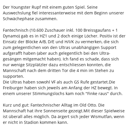
Der Youngster Rupf mit einem guten Spiel. Seine
Auswechslung fiel interessanterweise mit dem Beginn unserer
Schwächephase zusammen.
Fantechnisch (10.600 Zuschauer inkl. 100 Breissgaufans + 1
Dynamo) gab es in HZ1 und 2 doch einige Löcher. Positiv ist der
Einsatz der Blöcke A/B, D/E und H/I/K zu vermerken, die sich
zum gelegentlichen von den Ultras unabhängigen Support
aufgerafft haben (aber auch gelegentlich bei den Ultra-
gesängen mitgemacht haben). Ich fand es schade, dass sich
nur wenige Sitzplätzler dazu entschliessen konnten, die
Mannschaft nach dem dritten Tor die 4 min im Stehen zu
supporten.
Die Ultras haben sowohl VF als auch GS Rufe gestartet.Die
Freiburger haben sich jeweils am Anfang der HZ bewegt. In
einem unserer Stimmungslochs kam noch "Finke raus" durch.
Kurz und gut: Fantechnischer Alltag im Old Otto. Die
Mannschaft hat ihre Sonnenseite gezeigt.Mit dieser Spielweise
ist überall alles möglich. Da ärgert sich jeder Wismutfan, wenn
er nicht in Stadion kommen kann.