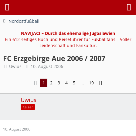
Nordostfußball
NAVIJACI – Durch das ehemalige Jugoslawien
Ein 612-seitiges Buch und Reiseführer für Fußballfans – Voller
Leidenschaft und Fankultur.
FC Erzgebirge Aue 2006 / 2007
Uwius
10. August 2006
1
2
3
4
5
…
19
Uwius
Kaiser
10. August 2006