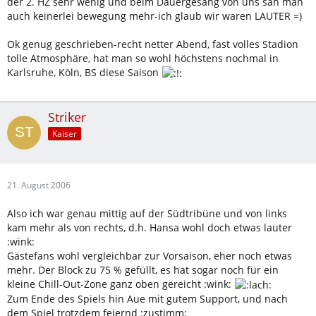
der 2. HZ sehr wenig und beim Dauergesang von uns sah man
auch keinerlei bewegung mehr-ich glaub wir waren LAUTER =)
Ok genug geschrieben-recht netter Abend, fast volles Stadion
tolle Atmosphäre, hat man so wohl höchstens nochmal in
Karlsruhe, Köln, BS diese Saison
Striker
Kaiser
21. August 2006
Also ich war genau mittig auf der Südtribüne und von links
kam mehr als von rechts, d.h. Hansa wohl doch etwas lauter
:wink:
Gästefans wohl vergleichbar zur Vorsaison, eher noch etwas
mehr. Der Block zu 75 % gefüllt, es hat sogar noch für ein
kleine Chill-Out-Zone ganz oben gereicht :wink:
Zum Ende des Spiels hin Aue mit gutem Support, und nach
dem Spiel trotzdem feiernd :zustimm: