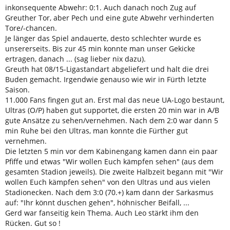
inkonsequente Abwehr: 0:1. Auch danach noch Zug auf
Greuther Tor, aber Pech und eine gute Abwehr verhinderten
Tore/-chancen.
Je länger das Spiel andauerte, desto schlechter wurde es
unsererseits. Bis zur 45 min konnte man unser Gekicke
ertragen, danach ... (sag lieber nix dazu).
Greuth hat 08/15-Ligastandart abgeliefert und halt die drei
Buden gemacht. Irgendwie genauso wie wir in Fürth letzte
Saison.
11.000 Fans fingen gut an. Erst mal das neue UA-Logo bestaunt,
Ultras (O/P) haben gut supportet, die ersten 20 min war in A/B
gute Ansätze zu sehen/vernehmen. Nach dem 2:0 war dann 5
min Ruhe bei den Ultras, man konnte die Fürther gut
vernehmen.
Die letzten 5 min vor dem Kabinengang kamen dann ein paar
Pfiffe und etwas "Wir wollen Euch kämpfen sehen" (aus dem
gesamten Stadion jeweils). Die zweite Halbzeit begann mit "Wir
wollen Euch kämpfen sehen" von den Ultras und aus vielen
Stadionecken. Nach dem 3:0 (70.+) kam dann der Sarkasmus
auf: "Ihr könnt duschen gehen", höhnischer Beifall, ...
Gerd war fanseitig kein Thema. Auch Leo stärkt ihm den
Rücken. Gut so !