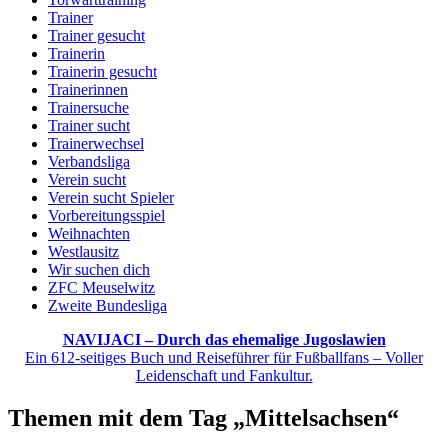
Trainer
Trainer gesucht
Trainerin
Trainerin gesucht
Trainerinnen
Trainersuche
Trainer sucht
Trainerwechsel
Verbandsliga
Verein sucht
Verein sucht Spieler
Vorbereitungsspiel
Weihnachten
Westlausitz
Wir suchen dich
ZFC Meuselwitz
Zweite Bundesliga
NAVIJACI – Durch das ehemalige Jugoslawien
Ein 612-seitiges Buch und Reiseführer für Fußballfans – Voller
Leidenschaft und Fankultur.
Themen mit dem Tag „Mittelsachsen“