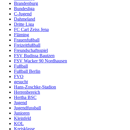
Brandenburg
Bundesliga
C-Jugend
Dahmeland
Dritte Liga
FC Carl Zeiss Jena
Fläming
Frauenfußball
Freizeitfußball
Freundschaftsspiel
FSV Budissa Bautzen
FSV Wacker 90 Nordhausen
Fußball
Fußball Berlin
FVO
gesucht
Hans-Zoschke-Stadion
Herrenbereich
Hertha BSC
Jugend
Jugendfussball
Junioren
Kleinfeld
KOL
Kreisklasse