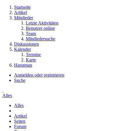
Startseite
Artikel
Mitglieder
Letzte Aktivitäten
Benutzer online
Team
Mitgliedersuche
Diskussionen
Kalender
Termine
Karte
Hangman
Anmelden oder registrieren
Suche
Alles
Alles
Artikel
Seiten
Forum